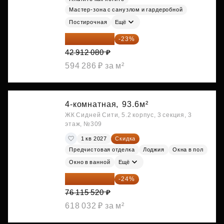
Мастер-зона с санузлом и гардеробной
Постирочная
Ещё
33 042 302 ₽
-23%
42 912 080 ₽
594 286 ₽ за м²
4-комнатная,
93.6м²
ЖК Сидней Сити, 5.2 корпус, 3 секция, 3
этаж, №309
1 кв 2027
Скидка
Предчистовая отделка
Лоджия
Окна в пол
Окно в ванной
Ещё
57 847 795 ₽
-24%
76 115 520 ₽
618 032 ₽ за м²