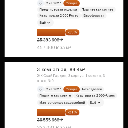
2 кв 2027
Скидка
Предчистовая отделка
Платите как хотите
Квартира за 2 000 ₽/мес
Евроформат
Ещё
21 584 560 ₽
-15%
25 393 600 ₽
457 300 ₽ за м²
3-комнатная,
89.4м²
ЖК Скай Гарден, 3 корпус, 1 секция, 3
этаж, №9
2 кв 2027
Скидка
Без отделки
Платите как хотите
Квартира за 2 000 ₽/мес
Мастер-зона с гардеробной
Ещё
28 878 971 ₽
-21%
36 555 660 ₽
323 031 ₽ за м²