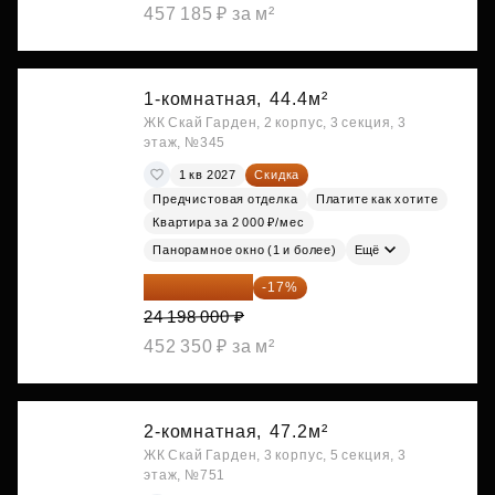
457 185 ₽ за м²
1-комнатная,
44.4м²
ЖК Скай Гарден, 2 корпус, 3 секция, 3
этаж, №345
1 кв 2027
Скидка
Предчистовая отделка
Платите как хотите
Квартира за 2 000 ₽/мес
Панорамное окно (1 и более)
Ещё
20 084 340 ₽
-17%
24 198 000 ₽
452 350 ₽ за м²
2-комнатная,
47.2м²
ЖК Скай Гарден, 3 корпус, 5 секция, 3
этаж, №751