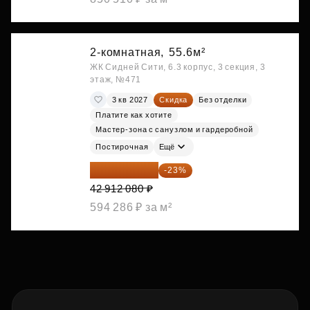
2-комнатная,
55.6м²
ЖК Сидней Сити, 6.3 корпус, 3 секция, 3
этаж, №471
3 кв 2027
Скидка
Без отделки
Платите как хотите
Мастер-зона с санузлом и гардеробной
Постирочная
Ещё
33 042 302 ₽
-23%
42 912 080 ₽
594 286 ₽ за м²