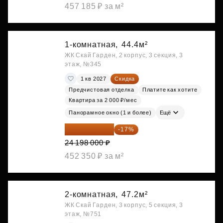
457 185 ₽ за м²
1-комнатная,
44.4м²
ЖК Скай Гарден, 2 корпус, 3 секция, 3
этаж, №345
1 кв 2027
Скидка
Предчистовая отделка
Платите как хотите
Квартира за 2 000 ₽/мес
Панорамное окно (1 и более)
Ещё
20 084 340 ₽
-17%
24 198 000 ₽
452 350 ₽ за м²
2-комнатная,
47.2м²
ЖК Скай Гарден, 3 корпус, 5 секция, 3
этаж, №751