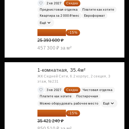
2 кв 2027
Скидка
Предчистовая отделка
Платите как хотите
Квартира за 2 000 ₽/мес
Евроформат
Ещё
21 584 560 ₽
-15%
25 393 600 ₽
457 300 ₽ за м²
1-комнатная,
35.4м²
ЖК Сидней Сити, 6.2 корпус, 2 секция, 3
этаж, №231
3 кв 2027
Скидка
Чистовая отделка
Платите как хотите
Постирочная
Можно оборудовать рабочее место
Ещё
30 108 054 ₽
-15%
35 421 240 ₽
850 510 ₽ за м²