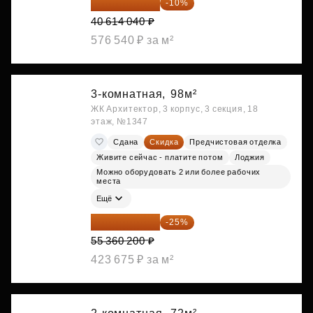
36 552 636 ₽
-10%
40 614 040 ₽
576 540 ₽ за м²
3-комнатная,
98м²
ЖК Архитектор, 3 корпус, 3 секция, 18
этаж, №1347
Сдана
Скидка
Предчистовая отделка
Живите сейчас - платите потом
Лоджия
Можно оборудовать 2 или более рабочих
места
Ещё
41 520 150 ₽
-25%
55 360 200 ₽
423 675 ₽ за м²