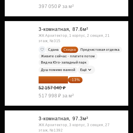
397 050 ₽ за м²
3-комнатная,
87.6м²
ЖК Архитектор, 1 корпус, 2 секция, 21
этаж, №315
Сдана
Скидка
Предчистовая отделка
Живите сейчас - платите потом
Вид на Юго-западный парк
Душ помимо ванной
Ещё
45 376 625 ₽
-13%
52 157 040 ₽
517 998 ₽ за м²
3-комнатная,
97.3м²
ЖК Архитектор, 3 корпус, 3 секция, 27
этаж, №1392