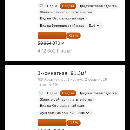
Сдана
Скидка
Предчистовая отделка
Живите сейчас - платите потом
Вид на Юго-западный парк
Вид на Воронцовский парк
Ещё
45 984 175 ₽
-22%
58 954 070 ₽
472 602 ₽ за м²
3-комнатная,
91.3м²
ЖК Архитектор, 1 корпус, 2 секция, 29
этаж, №354
Сдана
Скидка
Предчистовая отделка
Живите сейчас - платите потом
Вид на Юго-западный парк
Душ помимо ванной
Ещё
47 293 217 ₽
-13%