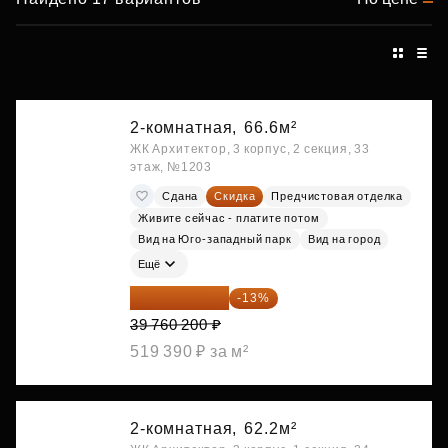
2-комнатная,
66.6м²
ЖК Архитектор, 3 корпус, 2 секция, 33
этаж, №1203
Сдана
Скидка
Предчистовая отделка
Живите сейчас - платите потом
Вид на Юго-западный парк
Вид на город
Ещё
34 591 374 ₽
-13%
39 760 200 ₽
519 390 ₽ за м²
2-комнатная,
62.2м²