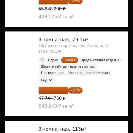
41 961 150 ₽
-25%
55 948 200 ₽
428 175 ₽ за м²
3-комнатная,
79.1м²
ЖК Архитектор, 3 корпус, 2 секция, 32
этаж, №1196
Сдана
Скидка
Предчистовая отделка
Живите сейчас - платите потом
Постирочная
Увеличенное число окон
Ещё
42 970 284 ₽
-10%
47 744 760 ₽
543 240 ₽ за м²
3-комнатная,
113м²