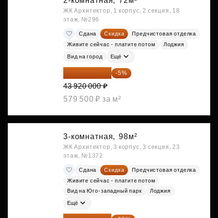
2-комнатная,
72м²
ЖК Архитектор, 1 корпус, 2 секция, 18
этаж, №296
Сдана
Скидка
Предчистовая отделка
Живите сейчас - платите потом
Лоджия
Вид на город
Ещё
41 724 000 ₽
-5%
43 920 000 ₽
579 500 ₽ за м²
3-комнатная,
98м²
ЖК Архитектор, 3 корпус, 3 секция, 23
этаж, №1372
Сдана
Скидка
Предчистовая отделка
Живите сейчас - платите потом
Вид на Юго-западный парк
Лоджия
Ещё