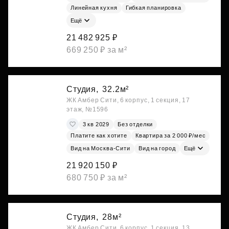
Линейная кухня
Гибкая планировка
Ещё
21 482 925 ₽
669 250 ₽ за м²
Студия,
32.2м²
ЖК Амбер Сити, 6 корпус, 1 секция, 17
этаж, №1596
3 кв 2029
Без отделки
Платите как хотите
Квартира за 2 000 ₽/мес
Вид на Москва-Сити
Вид на город
Ещё
21 920 150 ₽
680 750 ₽ за м²
Студия,
28м²
ЖК Амбер Сити, 6 корпус, 1 секция, 13