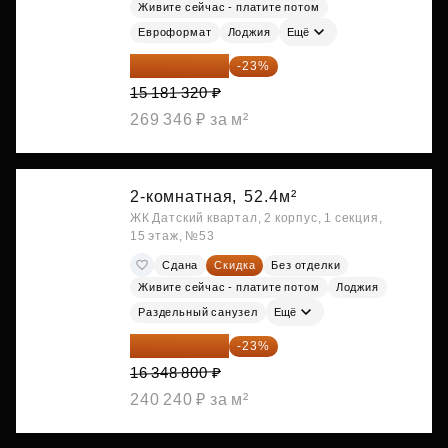
Живите сейчас - платите потом
Евроформат
Лоджия
Ещё
11 689 616 ₽
-23%
15 181 320 ₽
269 346 ₽ за м²
2-комнатная,
52.4м²
ЖК Датский квартал, 2 корпус, 1 секция,
15 этаж, №53
Сдана
Скидка
Без отделки
Живите сейчас - платите потом
Лоджия
Раздельный санузел
Ещё
12 588 576 ₽
-23%
16 348 800 ₽
240 240 ₽ за м²