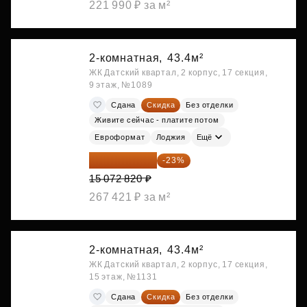
221 990 ₽ за м²
2-комнатная,
43.4м²
ЖК Датский квартал, 2 корпус, 17 секция,
9 этаж, №1089
Сдана
Скидка
Без отделки
Живите сейчас - платите потом
Евроформат
Лоджия
Ещё
11 606 071 ₽
-23%
15 072 820 ₽
267 421 ₽ за м²
2-комнатная,
43.4м²
ЖК Датский квартал, 2 корпус, 17 секция,
15 этаж, №1131
Сдана
Скидка
Без отделки