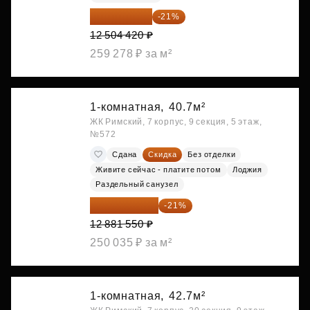
9 878 492 ₽
-21%
12 504 420 ₽
259 278 ₽ за м²
1-комнатная,
40.7м²
ЖК Римский, 7 корпус, 9 секция, 5 этаж,
№572
Сдана
Скидка
Без отделки
Живите сейчас - платите потом
Лоджия
Раздельный санузел
10 176 425 ₽
-21%
12 881 550 ₽
250 035 ₽ за м²
1-комнатная,
42.7м²