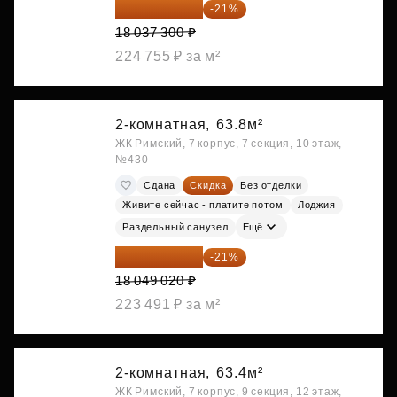
14 249 467 ₽
-21%
18 037 300 ₽
224 755 ₽ за м²
2-комнатная,
63.8м²
ЖК Римский, 7 корпус, 7 секция, 10 этаж,
№430
Сдана
Скидка
Без отделки
Живите сейчас - платите потом
Лоджия
Раздельный санузел
Ещё
14 258 726 ₽
-21%
18 049 020 ₽
223 491 ₽ за м²
2-комнатная,
63.4м²
ЖК Римский, 7 корпус, 9 секция, 12 этаж,