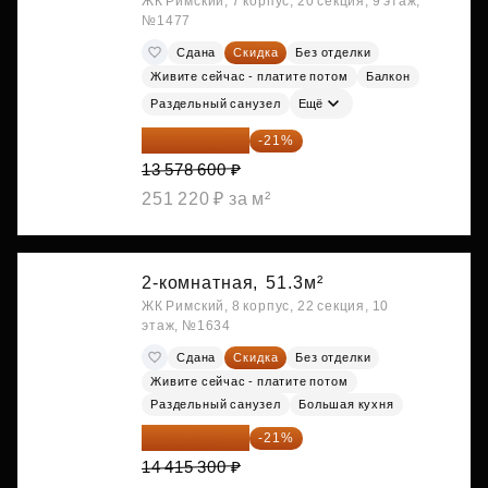
ЖК Римский, 7 корпус, 20 секция, 9 этаж,
№1477
Сдана
Скидка
Без отделки
Живите сейчас - платите потом
Балкон
Раздельный санузел
Ещё
10 727 094 ₽
-21%
13 578 600 ₽
251 220 ₽ за м²
2-комнатная,
51.3м²
ЖК Римский, 8 корпус, 22 секция, 10
этаж, №1634
Сдана
Скидка
Без отделки
Живите сейчас - платите потом
Раздельный санузел
Большая кухня
11 388 087 ₽
-21%
14 415 300 ₽