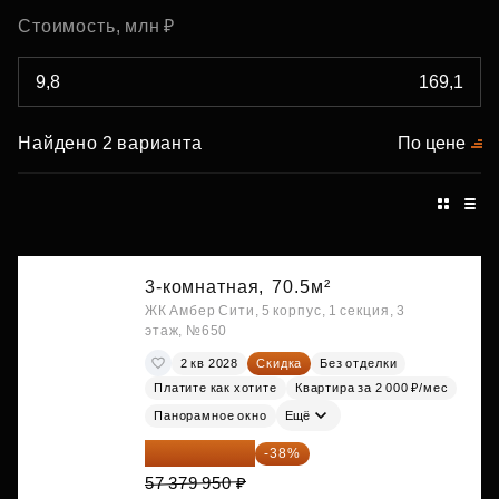
Стоимость, млн ₽
Найдено 2 варианта
По цене
3-комнатная,
70.5м²
ЖК Амбер Сити, 5 корпус, 1 секция, 3
этаж, №650
2 кв 2028
Скидка
Без отделки
Платите как хотите
Квартира за 2 000 ₽/мес
Панорамное окно
Ещё
35 575 569 ₽
-38%
57 379 950 ₽