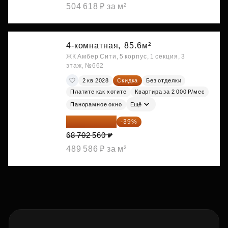
504 618 ₽ за м²
4-комнатная,
85.6м²
ЖК Амбер Сити, 5 корпус, 1 секция, 3
этаж, №662
2 кв 2028
Скидка
Без отделки
Платите как хотите
Квартира за 2 000 ₽/мес
Панорамное окно
Ещё
41 908 562 ₽
-39%
68 702 560 ₽
489 586 ₽ за м²