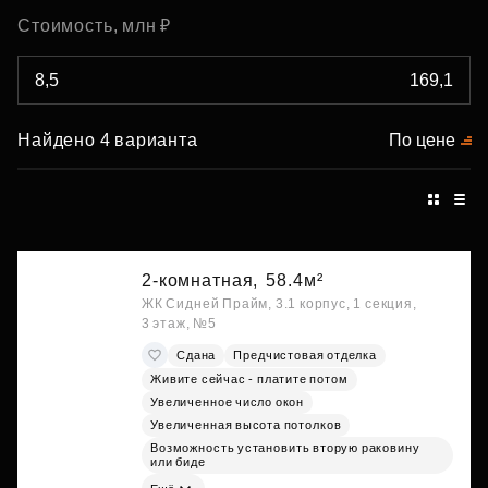
Стоимость, млн ₽
Найдено 4 варианта
По цене
2-комнатная,
58.4м²
ЖК Сидней Прайм, 3.1 корпус, 1 секция,
3 этаж, №5
Сдана
Предчистовая отделка
Живите сейчас - платите потом
Увеличенное число окон
Увеличенная высота потолков
Возможность установить вторую раковину
или биде