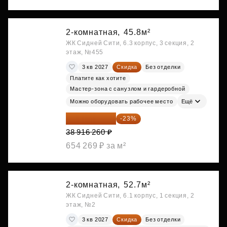
2-комнатная,
45.8м²
ЖК Сидней Сити, 6.3 корпус, 3 секция, 2
этаж, №455
3 кв 2027
Скидка
Без отделки
Платите как хотите
Мастер-зона с санузлом и гардеробной
Можно оборудовать рабочее место
Ещё
29 965 520 ₽
-23%
38 916 260 ₽
654 269 ₽ за м²
2-комнатная,
52.7м²
ЖК Сидней Сити, 6.1 корпус, 1 секция, 2
этаж, №2
3 кв 2027
Скидка
Без отделки