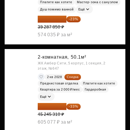
Платите как хотите
Мастер-зона с санузлом
Душ помимо ванной
Ещё
30 251 645 ₽
-23%
39 287 850 ₽
574 035 ₽ за м²
2-комнатная,
50.1м²
ЖК Амбер Сити, 5 корпус, 1 секция, 2
этаж, №647
2 кв 2028
Скидка
Предчистовая отделка
Платите как хотите
Квартира за 2 000 ₽/мес
Гардеробная
Ещё
30 314 358 ₽
-33%
45 245 310 ₽
605 077 ₽ за м²