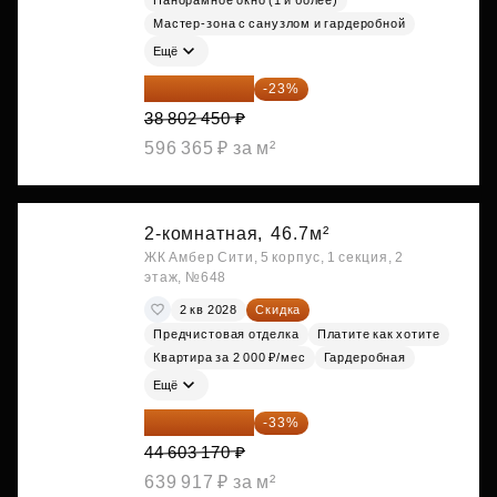
Панорамное окно (1 и более)
Мастер-зона с санузлом и гардеробной
Ещё
29 877 887 ₽
-23%
38 802 450 ₽
596 365 ₽ за м²
2-комнатная,
46.7м²
ЖК Амбер Сити, 5 корпус, 1 секция, 2
этаж, №648
2 кв 2028
Скидка
Предчистовая отделка
Платите как хотите
Квартира за 2 000 ₽/мес
Гардеробная
Ещё
29 884 124 ₽
-33%
44 603 170 ₽
639 917 ₽ за м²