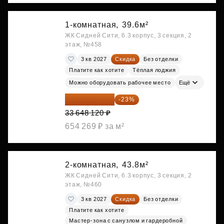
1-комнатная,
39.6м²
ЖК Сидней Сити, 6.3 корпус, 3 секция, 2
этаж, №458
3 кв 2027
Скидка
Без отделки
Платите как хотите
Тёплая лоджия
Можно оборудовать рабочее место
Ещё
25 909 052 ₽
-23%
33 648 120 ₽
654 269 ₽ за м²
2-комнатная,
43.8м²
ЖК Сидней Сити, 6.3 корпус, 3 секция, 2
этаж, №460
3 кв 2027
Скидка
Без отделки
Платите как хотите
Мастер-зона с санузлом и гардеробной