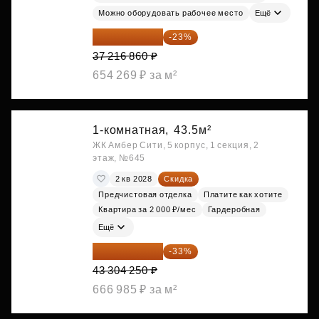
Можно оборудовать рабочее место
Ещё
28 656 982 ₽
-23%
37 216 860 ₽
654 269 ₽ за м²
1-комнатная,
43.5м²
ЖК Амбер Сити, 5 корпус, 1 секция, 2
этаж, №645
2 кв 2028
Скидка
Предчистовая отделка
Платите как хотите
Квартира за 2 000 ₽/мес
Гардеробная
Ещё
29 013 848 ₽
-33%
43 304 250 ₽
666 985 ₽ за м²