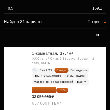
Найден 31 вариант
По цене
1-комнатная,
37.7м²
ЖК Сидней Сити, 6.3 корпус, 3 секция, 2
этаж, №456
3 кв 2027
Скидка
Без отделки
Платите как хотите
Тёплая лоджия
Мастер-зона с гардеробной
Ещё
24 791 520 ₽
-25%
33 055 360 ₽
657 600 ₽ за м²