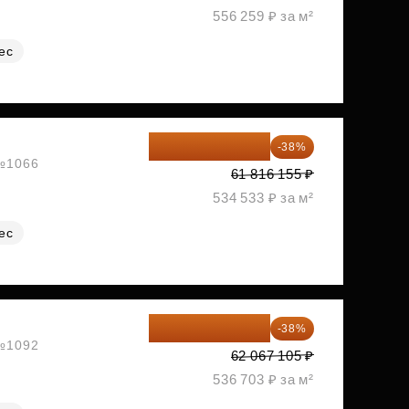
556 259 ₽ за м²
ес
38 326 016 ₽
-38%
 №1066
61 816 155 ₽
534 533 ₽ за м²
ес
38 481 605 ₽
-38%
 №1092
62 067 105 ₽
536 703 ₽ за м²