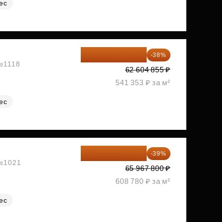
ес
38 815 010 ₽
-38%
 №1118
62 604 855 ₽
541 353 ₽ за м²
ес
40 240 358 ₽
-39%
 №1021
65 967 800 ₽
608 780 ₽ за м²
ес