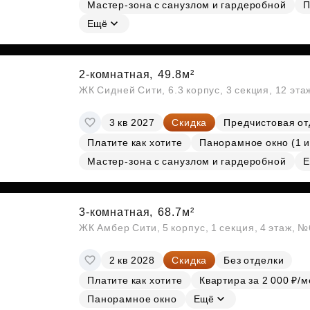
Мастер-зона с санузлом и гардеробной
П
Субсидии
Ещё
2-комнатная,
49.8м²
ЖК Сидней Сити, 6.3 корпус, 3 секция, 12 эт
3 кв 2027
Скидка
Предчистовая от
Платите как хотите
Панорамное окно (1 и
Мастер-зона с санузлом и гардеробной
Е
3-комнатная,
68.7м²
ЖК Амбер Сити, 5 корпус, 1 секция, 4 этаж, 
2 кв 2028
Скидка
Без отделки
Платите как хотите
Квартира за 2 000 ₽/м
Панорамное окно
Ещё