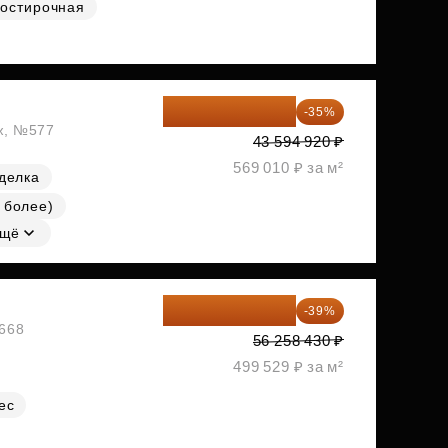
остирочная
28 336 698 ₽
-35%
аж, №577
43 594 920 ₽
569 010 ₽ за м²
делка
 более)
щё
34 317 642 ₽
-39%
№668
56 258 430 ₽
499 529 ₽ за м²
ес