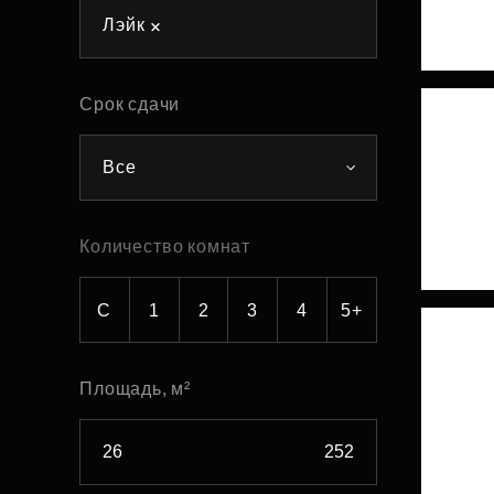
Лэйк
Рефинансирование
Срок сдачи
Все
Количество комнат
С
1
2
3
4
5+
Площадь, м²