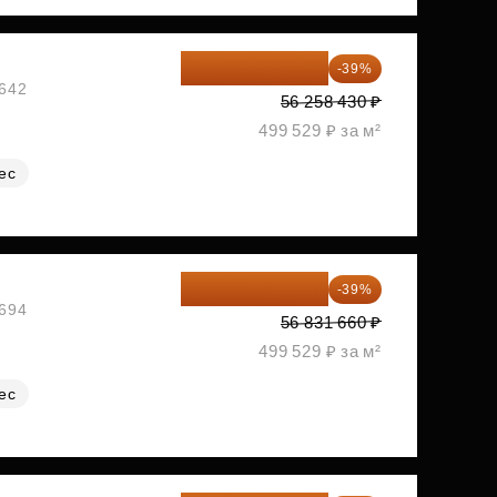
34 317 642 ₽
-39%
№642
56 258 430 ₽
499 529 ₽ за м²
ес
34 667 313 ₽
-39%
№694
56 831 660 ₽
499 529 ₽ за м²
ес