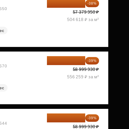
35 575 569 ₽
-38%
№650
57 379 950 ₽
504 618 ₽ за м²
ес
35 989 957 ₽
-39%
№670
58 999 930 ₽
556 259 ₽ за м²
ес
35 989 957 ₽
-39%
№644
58 999 930 ₽