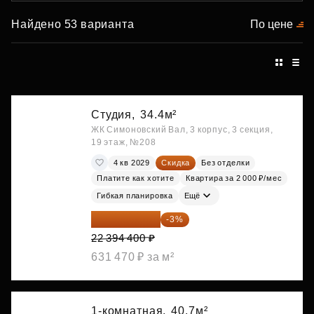
Найдено 53 варианта
По цене
Студия,
34.4м²
ЖК Симоновский Вал, 3 корпус, 3 секция,
19 этаж, №208
4 кв 2029
Скидка
Без отделки
Платите как хотите
Квартира за 2 000 ₽/мес
Гибкая планировка
Ещё
21 722 568 ₽
-3%
22 394 400 ₽
631 470 ₽ за м²
1-комнатная,
40.7м²