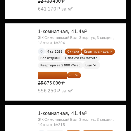
22 738 400 ₽
641 170 ₽ за м²
1-комнатная,
41.4м²
ЖК Симоновский Вал, 3 корпус, 3 секция,
18 этаж, №204
4 кв 2029
Скидка
Квартира недели
Без отделки
Платите как хотите
Квартира за 2 000 ₽/мес
Ещё
23 028 750 ₽
-11%
25 875 000 ₽
556 250 ₽ за м²
1-комнатная,
41.4м²
ЖК Симоновский Вал, 3 корпус, 3 секция,
19 этаж, №215