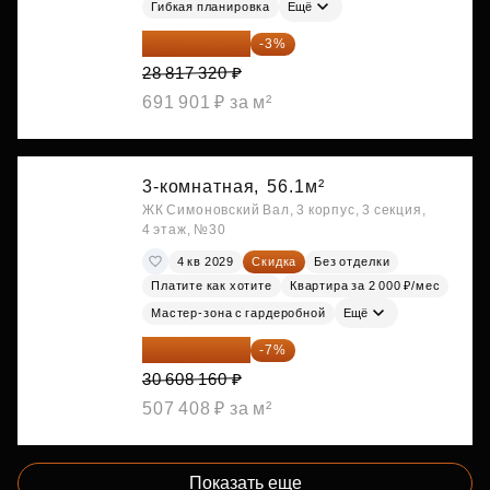
Гибкая планировка
Ещё
27 952 800 ₽
-3%
28 817 320 ₽
691 901 ₽ за м²
3-комнатная,
56.1м²
ЖК Симоновский Вал, 3 корпус, 3 секция,
4 этаж, №30
4 кв 2029
Скидка
Без отделки
Платите как хотите
Квартира за 2 000 ₽/мес
Мастер-зона с гардеробной
Ещё
28 465 589 ₽
-7%
30 608 160 ₽
507 408 ₽ за м²
Показать еще