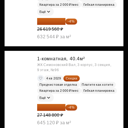
Квартира за 2 000 ₽/мес
Гибкая планировка
Ещё
25 554 778 ₽
-4%
26 619 560 ₽
632 544 ₽ за м²
1-комнатная,
40.4м²
ЖК Симоновский Вал, 3 корпус, 3 секция,
9 этаж, №96
4 кв 2029
Скидка
Предчистовая отделка
Платите как хотите
Квартира за 2 000 ₽/мес
Гибкая планировка
Ещё
26 062 848 ₽
-4%
27 148 800 ₽
645 120 ₽ за м²