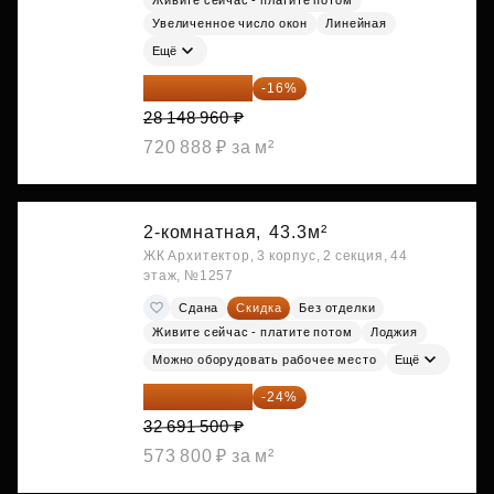
Живите сейчас - платите потом
Увеличенное число окон
Линейная
Ещё
23 645 126 ₽
-16%
28 148 960 ₽
720 888 ₽ за м²
2-комнатная,
43.3м²
ЖК Архитектор, 3 корпус, 2 секция, 44
этаж, №1257
Сдана
Скидка
Без отделки
Живите сейчас - платите потом
Лоджия
Можно оборудовать рабочее место
Ещё
24 845 540 ₽
-24%
32 691 500 ₽
573 800 ₽ за м²