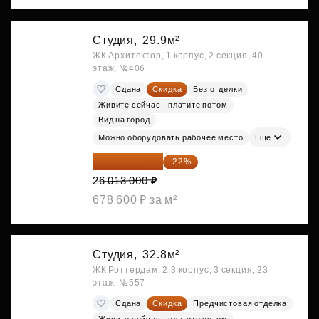
Студия,
29.9м²
ЖК Архитектор, 1 корпус, 2 секция, 40
этаж, №406
Сдана
Скидка
Без отделки
Живите сейчас - платите потом
Вид на город
Можно оборудовать рабочее место
Ещё
20 290 140 ₽
-22%
26 013 000 ₽
678 600 ₽ за м²
Студия,
32.8м²
ЖК Роттердам, 2.3 корпус, 3 секция, 23
этаж, №557
Сдана
Скидка
Предчистовая отделка