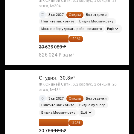
ЖК Сидней Сити, 6.1 корпус, 1 секция, 27
этаж, №204
3 кв 2027
Скидка
Без отделки
Платите как хотите
Вид на Москву-реку
Можно оборудовать рабочее место
Ещё
24 202 503 ₽
-21%
30 636 080 ₽
826 024 ₽ за м²
Студия,
30.8м²
ЖК Сидней Сити, 6.2 корпус, 2 секция, 26
этаж, №434
3 кв 2027
Скидка
Без отделки
Платите как хотите
Вид на бульвар
Вид на Москву-реку
Ещё
24 305 235 ₽
-21%
30 766 120 ₽