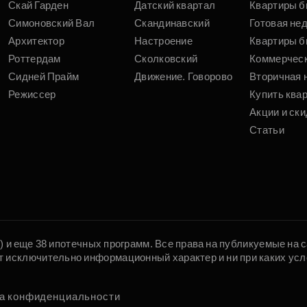
Скай Гарден
Датский квартал
Квартиры б
Симоновский Вал
Скандинавский
Готовая не
Архитектор
Настроение
Квартиры б
Роттердам
Сколковский
Коммерчес
Сидней Прайм
Движение. Говорово
Вторичная 
Режиссер
Купить ква
Акции и ски
Статьи
5) и еще 38 ипотечных программ. Все права на публикуемые на
т исключительно информационный характер и ни при каких усл
а конфиденциальности