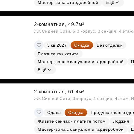
Субсидии
Мастер-зона с гардеробной
Ещё
2-комнатная,
49.7м²
ЖК Сидней Сити, 6.3 корпус, 3 секция, 4 эта
3 кв 2027
Скидка
Без отделки
Платите как хотите
Мастер-зона с санузлом и гардеробной
П
Ещё
2-комнатная,
61.4м²
ЖК Сидней Сити, 3 корпус, 1 секция, 4 этаж,
Сдана
Скидка
Предчистовая отде
Живите сейчас - платите потом
Лоджия
Мастер-зона с санузлом и гардеробной
Е