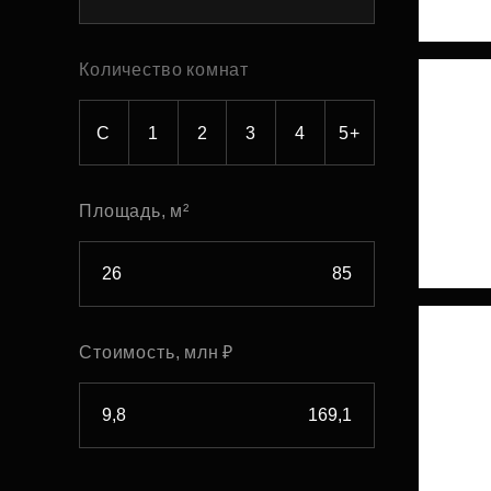
Рефинансирование
Количество комнат
С
1
2
3
4
5+
Площадь, м²
Стоимость, млн ₽