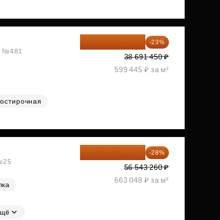
29 792 417 ₽
-23%
ж, №481
38 691 450 ₽
599 445 ₽ за м²
остирочная
40 711 147 ₽
-28%
 №25
56 543 260 ₽
663 048 ₽ за м²
лка
щё