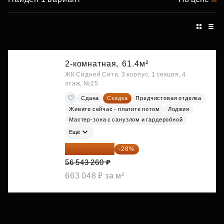
2-комнатная,
61.4м²
ЖК Сидней Сити, 3 корпус, 1 секция, 4
этаж, №25
Сдана
Скидка
Предчистовая отделка
Живите сейчас - платите потом
Лоджия
Мастер-зона с санузлом и гардеробной
Ещё
40 711 147 ₽
-28%
56 543 260 ₽
663 048 ₽ за м²