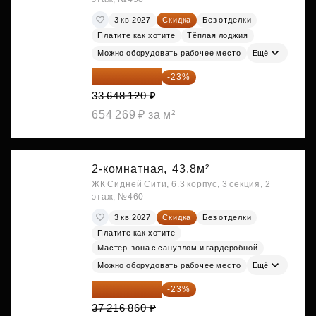
3 кв 2027
Скидка
Без отделки
Платите как хотите
Тёплая лоджия
Можно оборудовать рабочее место
Ещё
25 909 052 ₽
-23%
33 648 120 ₽
654 269 ₽ за м²
2-комнатная,
43.8м²
ЖК Сидней Сити, 6.3 корпус, 3 секция, 2
этаж, №460
3 кв 2027
Скидка
Без отделки
Платите как хотите
Мастер-зона с санузлом и гардеробной
Можно оборудовать рабочее место
Ещё
28 656 982 ₽
-23%
37 216 860 ₽