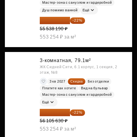
Мастер-зона с санузлом и гардеробной
Душ помимо ванной
Ещё
43 319 788 ₽
-22%
55 538 190 ₽
553 254 ₽ за м²
3-комнатная,
79.1м²
ЖК Сидней Сити, 6.1 корпус, 1 секция, 2
этаж, №8
3 кв 2027
Скидка
Без отделки
Платите как хотите
Вид на бульвар
Мастер-зона с санузлом и гардеробной
Ещё
43 762 391 ₽
-22%
56 105 630 ₽
553 254 ₽ за м²