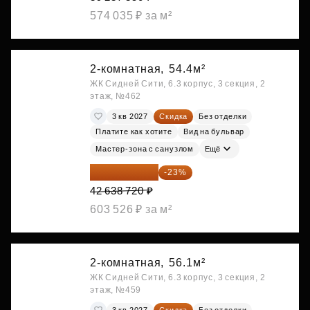
574 035 ₽ за м²
2-комнатная,
54.4м²
ЖК Сидней Сити, 6.3 корпус, 3 секция, 2
этаж, №462
3 кв 2027
Скидка
Без отделки
Платите как хотите
Вид на бульвар
Мастер-зона с санузлом
Ещё
32 831 814 ₽
-23%
42 638 720 ₽
603 526 ₽ за м²
2-комнатная,
56.1м²
ЖК Сидней Сити, 6.3 корпус, 3 секция, 2
этаж, №459
3 кв 2027
Скидка
Без отделки