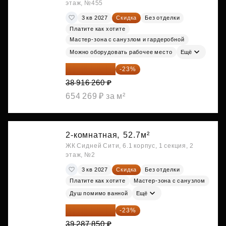
этаж, №455
3 кв 2027
Скидка
Без отделки
Платите как хотите
Мастер-зона с санузлом и гардеробной
Можно оборудовать рабочее место
Ещё
29 965 520 ₽
-23%
38 916 260 ₽
654 269 ₽ за м²
2-комнатная,
52.7м²
ЖК Сидней Сити, 6.1 корпус, 1 секция, 2
этаж, №2
3 кв 2027
Скидка
Без отделки
Платите как хотите
Мастер-зона с санузлом
Душ помимо ванной
Ещё
30 251 645 ₽
-23%
39 287 850 ₽