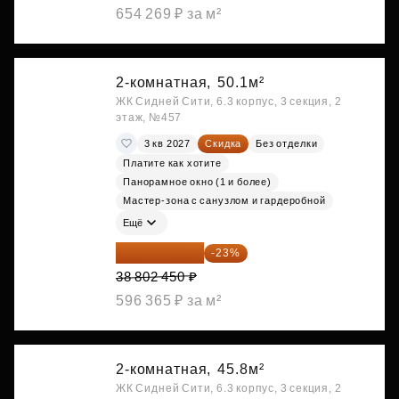
654 269 ₽ за м²
2-комнатная,
50.1м²
ЖК Сидней Сити, 6.3 корпус, 3 секция, 2
этаж, №457
3 кв 2027
Скидка
Без отделки
Платите как хотите
Панорамное окно (1 и более)
Мастер-зона с санузлом и гардеробной
Ещё
29 877 887 ₽
-23%
38 802 450 ₽
596 365 ₽ за м²
2-комнатная,
45.8м²
ЖК Сидней Сити, 6.3 корпус, 3 секция, 2