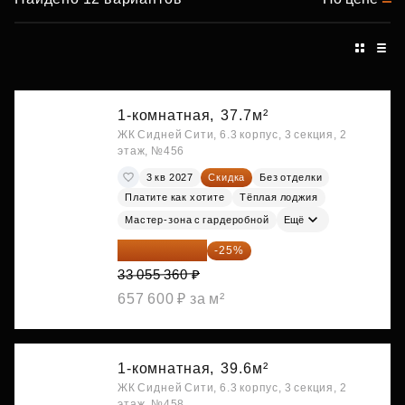
1-комнатная,
37.7м²
ЖК Сидней Сити, 6.3 корпус, 3 секция, 2
этаж, №456
3 кв 2027
Скидка
Без отделки
Платите как хотите
Тёплая лоджия
Мастер-зона с гардеробной
Ещё
24 791 520 ₽
-25%
33 055 360 ₽
657 600 ₽ за м²
1-комнатная,
39.6м²
ЖК Сидней Сити, 6.3 корпус, 3 секция, 2
этаж, №458