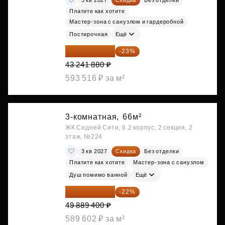
Платите как хотите
Мастер-зона с санузлом и гардеробной
Постирочная
Ещё
33 296 248 ₽
-23%
43 241 880 ₽
593 516 ₽ за м²
3-комнатная,
66м²
ЖК Сидней Сити, 6.2 корпус, 2 секция, 2
этаж, №224
3 кв 2027
Скидка
Без отделки
Платите как хотите
Мастер-зона с санузлом
Душ помимо ванной
Ещё
38 913 732 ₽
-22%
49 889 400 ₽
589 602 ₽ за м²