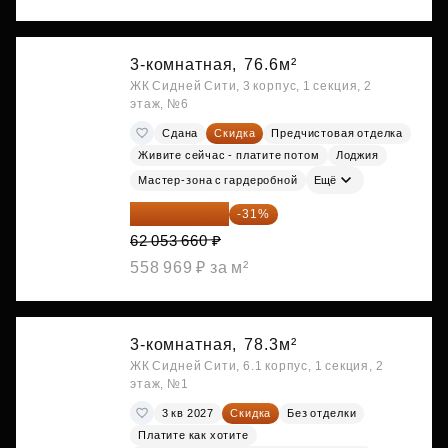
3-комнатная,
76.6м²
ЖК Сидней Сити, 3 корпус, 1 секция, 2
этаж, №6
Сдана
Скидка
Предчистовая отделка
Живите сейчас - платите потом
Лоджия
Мастер-зона с гардеробной
Ещё
42 817 025 ₽
-31%
62 053 660 ₽
558 969 ₽ за м²
3-комнатная,
78.3м²
ЖК Сидней Сити, 6.1 корпус, 1 секция, 2
этаж, №1
3 кв 2027
Скидка
Без отделки
Платите как хотите