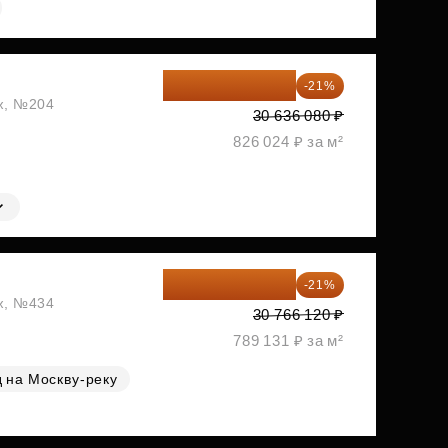
24 202 503 ₽
-21%
аж, №204
30 636 080 ₽
826 024 ₽ за м²
24 305 235 ₽
-21%
аж, №434
30 766 120 ₽
789 131 ₽ за м²
 на Москву-реку