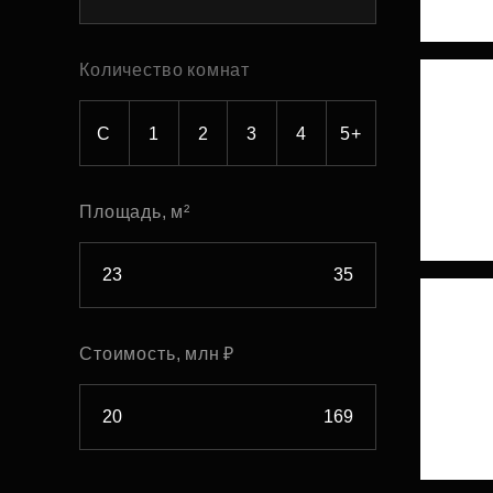
Рефинансирование
Количество комнат
С
1
2
3
4
5+
Площадь, м²
Стоимость, млн ₽