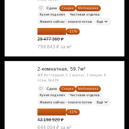
Сдана
Скидка
Меблировка
Кухня под ключ
Чистовая отделка
Живите сейчас - платите потом
Ещё
26 234 850 ₽
-11%
29 477 360 ₽
799 843 ₽ за м²
2-комнатная,
59.7м²
ЖК Роттердам, 2.3 корпус, 3 секция, 8
этаж, №439
Сдана
Скидка
Меблировка
Кухня под ключ
Чистовая отделка
Живите сейчас - платите потом
Ещё
38 447 039 ₽
-11%
43 198 920 ₽
644 004 ₽ за м²