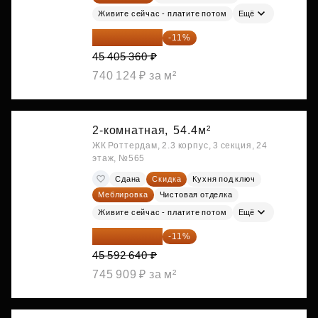
Живите сейчас - платите потом
Ещё
40 410 770 ₽
-11%
45 405 360 ₽
740 124 ₽ за м²
2-комнатная,
54.4м²
ЖК Роттердам, 2.3 корпус, 3 секция, 24
этаж, №565
Сдана
Скидка
Кухня под ключ
Меблировка
Чистовая отделка
Живите сейчас - платите потом
Ещё
40 577 450 ₽
-11%
45 592 640 ₽
745 909 ₽ за м²