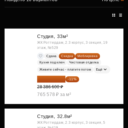
Студия,
33м²
ЖК Роттердам, 2.3 корпус, 3 секция, 19
этаж, №529
Сдана
Скидка
Меблировка
Кухня под ключ
Чистовая отделка
Живите сейчас - платите потом
Ещё
25 264 074 ₽
-11%
28 386 600 ₽
765 578 ₽ за м²
Студия,
32.8м²
ЖК Роттердам, 2.3 корпус, 3 секция, 5
этаж, №419