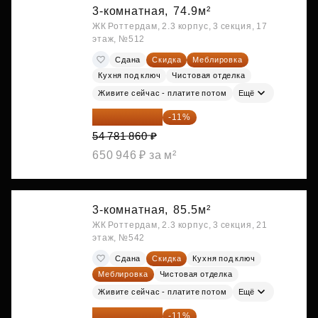
3-комнатная,
74.9м²
ЖК Роттердам, 2.3 корпус, 3 секция, 17
этаж, №512
Сдана
Скидка
Меблировка
Кухня под ключ
Чистовая отделка
Живите сейчас - платите потом
Ещё
48 755 855 ₽
-11%
54 781 860 ₽
650 946 ₽ за м²
3-комнатная,
85.5м²
ЖК Роттердам, 2.3 корпус, 3 секция, 21
этаж, №542
Сдана
Скидка
Кухня под ключ
Меблировка
Чистовая отделка
Живите сейчас - платите потом
Ещё
51 242 373 ₽
-11%