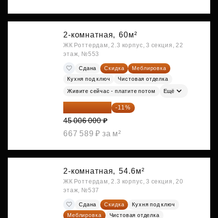
2-комнатная,
60м²
ЖК Роттердам, 2.3 корпус, 3 секция, 22
этаж, №553
Сдана
Скидка
Меблировка
Кухня под ключ
Чистовая отделка
Живите сейчас - платите потом
Ещё
40 055 340 ₽
-11%
45 006 000 ₽
667 589 ₽ за м²
2-комнатная,
54.6м²
ЖК Роттердам, 2.3 корпус, 3 секция, 20
этаж, №537
Сдана
Скидка
Кухня под ключ
Меблировка
Чистовая отделка