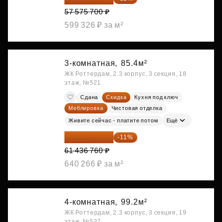
57 575 700 ₽
599 326 ₽ за м²
3-комнатная,
85.4м²
ЖК Роттердам, 2.3 корпус, 3 секция, 18
этаж, №521
Сдана
Скидка
Кухня под ключ
Меблировка
Чистовая отделка
Живите сейчас - платите потом
Ещё
54 678 716 ₽
-11%
61 436 760 ₽
640 266 ₽ за м²
4-комнатная,
99.2м²
ЖК Роттердам, 2.3 корпус, 3 секция, 19
этаж, №527