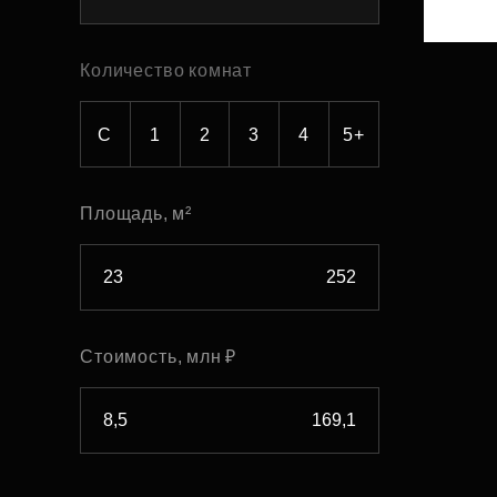
Рефинансирование
Количество комнат
С
1
2
3
4
5+
Площадь, м²
Стоимость, млн ₽