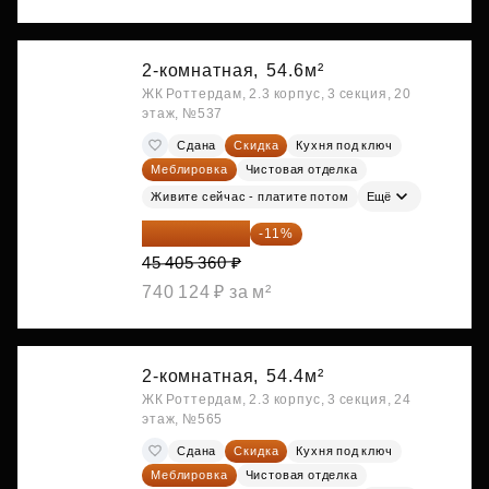
2-комнатная,
54.6м²
ЖК Роттердам, 2.3 корпус, 3 секция, 20
этаж, №537
Сдана
Скидка
Кухня под ключ
Меблировка
Чистовая отделка
Живите сейчас - платите потом
Ещё
40 410 770 ₽
-11%
45 405 360 ₽
740 124 ₽ за м²
2-комнатная,
54.4м²
ЖК Роттердам, 2.3 корпус, 3 секция, 24
этаж, №565
Сдана
Скидка
Кухня под ключ
Меблировка
Чистовая отделка