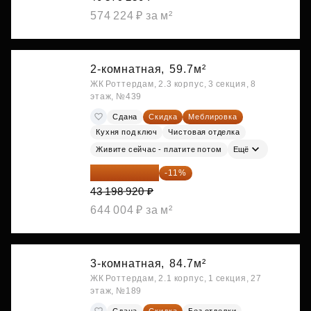
574 224 ₽ за м²
2-комнатная,
59.7м²
ЖК Роттердам, 2.3 корпус, 3 секция, 8
этаж, №439
Сдана
Скидка
Меблировка
Кухня под ключ
Чистовая отделка
Живите сейчас - платите потом
Ещё
38 447 039 ₽
-11%
43 198 920 ₽
644 004 ₽ за м²
3-комнатная,
84.7м²
ЖК Роттердам, 2.1 корпус, 1 секция, 27
этаж, №189
Сдана
Скидка
Без отделки