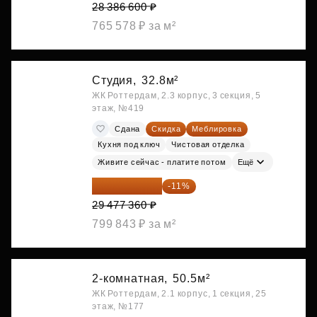
28 386 600 ₽
765 578 ₽ за м²
Студия,
32.8м²
ЖК Роттердам, 2.3 корпус, 3 секция, 5
этаж, №419
Сдана
Скидка
Меблировка
Кухня под ключ
Чистовая отделка
Живите сейчас - платите потом
Ещё
26 234 850 ₽
-11%
29 477 360 ₽
799 843 ₽ за м²
2-комнатная,
50.5м²
ЖК Роттердам, 2.1 корпус, 1 секция, 25
этаж, №177