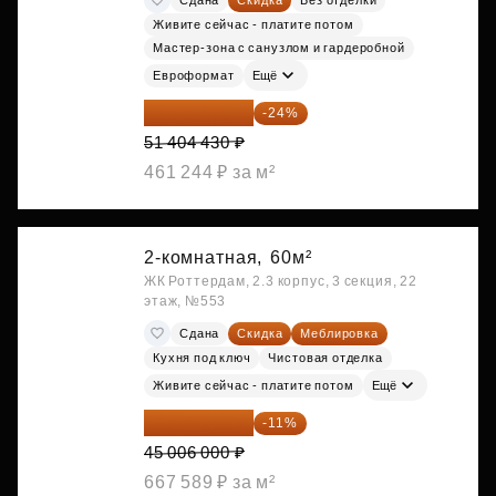
Живите сейчас - платите потом
Мастер-зона с санузлом и гардеробной
Евроформат
Ещё
39 067 367 ₽
-24%
51 404 430 ₽
461 244 ₽ за м²
2-комнатная,
60м²
ЖК Роттердам, 2.3 корпус, 3 секция, 22
этаж, №553
Сдана
Скидка
Меблировка
Кухня под ключ
Чистовая отделка
Живите сейчас - платите потом
Ещё
40 055 340 ₽
-11%
45 006 000 ₽
667 589 ₽ за м²