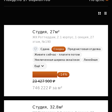
Студия,
27м²
ЖК Роттердам, 2.1 корпус, 1 секция, 27
этаж, №190
Сдана
Скидка
Предчистовая отделка
Живите сейчас - платите потом
Увеличенная ширина окна/окон
Линейная
Ещё
20 147 994 ₽
-14%
23 427 900 ₽
746 222 ₽ за м²
Студия,
32.8м²