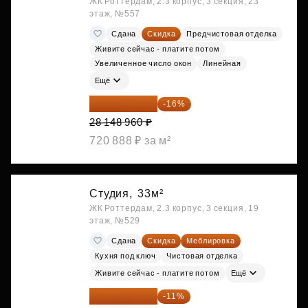
ЖК Роттердам, 2.3 корпус, 3 секция, 23
этаж, №557
Сдана
Скидка
Предчистовая отделка
Живите сейчас - платите потом
Увеличенное число окон
Линейная
Ещё
23 645 126 ₽
-16%
28 148 960 ₽
720 888 ₽ за м²
Студия,
33м²
ЖК Роттердам, 2.3 корпус, 3 секция, 19
этаж, №529
Сдана
Скидка
Меблировка
Кухня под ключ
Чистовая отделка
Живите сейчас - платите потом
Ещё
25 264 074 ₽
-11%