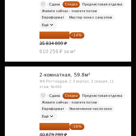
Сдана
Скидка
Предчистовая отделка
Живите сейчас - платите потом
Евроформат
Мастер-зона с санузлом
Ещё
30 817 928 ₽
-14%
35 834 800 ₽
610 256 ₽ за м²
2-комнатная,
59.8м²
ЖК Роттердам, 2.3 корпус, 3 секция, 11
этаж, №463
Сдана
Скидка
Предчистовая отделка
Живите сейчас - платите потом
Евроформат
Увеличенное число окон
Ещё
34 338 595 ₽
-16%
40 879 280 ₽