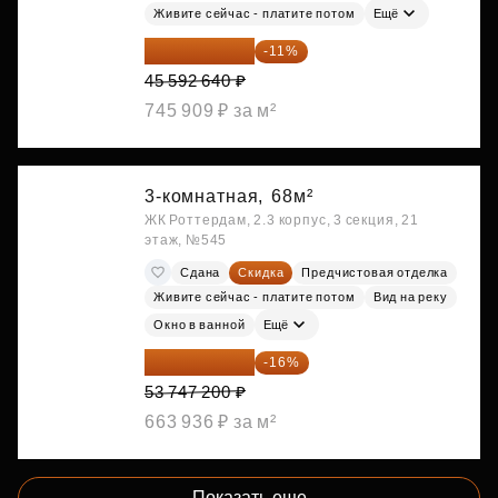
Живите сейчас - платите потом
Ещё
40 577 450 ₽
-11%
45 592 640 ₽
745 909 ₽ за м²
3-комнатная,
68м²
ЖК Роттердам, 2.3 корпус, 3 секция, 21
этаж, №545
Сдана
Скидка
Предчистовая отделка
Живите сейчас - платите потом
Вид на реку
Окно в ванной
Ещё
45 147 648 ₽
-16%
53 747 200 ₽
663 936 ₽ за м²
Показать еще