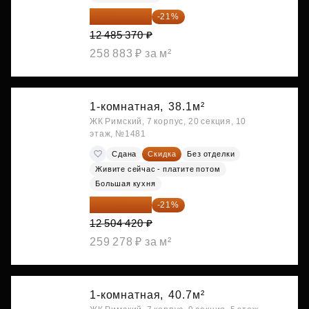
9 863 442 ₽
-21%
12 485 370 ₽
258 883 ₽ за м²
1-комнатная,
38.1м²
ЖК Римский, 7 корпус, 20 секция, 10
этаж, №1481
Сдана
Скидка
Без отделки
Живите сейчас - платите потом
Большая кухня
9 878 492 ₽
-21%
12 504 420 ₽
259 278 ₽ за м²
1-комнатная,
40.7м²