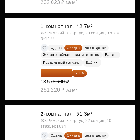
232 023 ₽ за м²
1-комнатная,
42.7м²
ЖК Римский, 7 корпус, 20 секция, 9 этаж,
№1477
Сдана
Скидка
Без отделки
Живите сейчас - платите потом
Балкон
Раздельный санузел
Ещё
10 727 094 ₽
-21%
13 578 600 ₽
251 220 ₽ за м²
2-комнатная,
51.3м²
ЖК Римский, 8 корпус, 22 секция, 10
этаж, №1634
Сдана
Скидка
Без отделки