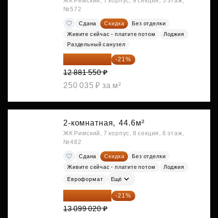
ЖК Римский, 7 корпус, 9 секция, 5 этаж,
№572
Сдана
Скидка
Без отделки
Живите сейчас - платите потом
Лоджия
Раздельный санузел
10 176 425 ₽
-21%
12 881 550 ₽
250 035 ₽ за м²
2-комнатная,
44.6м²
ЖК Римский, 7 корпус, 8 секция, 6 этаж,
№482
Сдана
Скидка
Без отделки
Живите сейчас - платите потом
Лоджия
Евроформат
Ещё
10 348 226 ₽
-21%
13 099 020 ₽