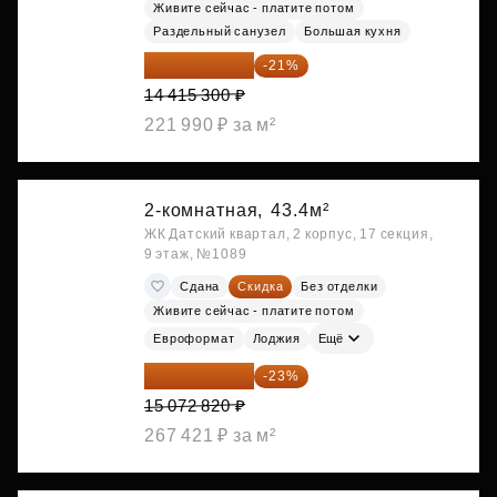
Живите сейчас - платите потом
Раздельный санузел
Большая кухня
11 388 087 ₽
-21%
14 415 300 ₽
221 990 ₽ за м²
2-комнатная,
43.4м²
ЖК Датский квартал, 2 корпус, 17 секция,
9 этаж, №1089
Сдана
Скидка
Без отделки
Живите сейчас - платите потом
Евроформат
Лоджия
Ещё
11 606 071 ₽
-23%
15 072 820 ₽
267 421 ₽ за м²