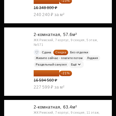
12 588 576 ₽
-23%
16 348 800 ₽
240 240 ₽ за м²
2-комнатная,
57.6м²
ЖК Римский, 7 корпус, 9 секция, 5 этаж,
№571
Сдана
Скидка
Без отделки
Живите сейчас - платите потом
Лоджия
Раздельный санузел
Ещё
13 109 702 ₽
-21%
16 594 560 ₽
227 599 ₽ за м²
2-комнатная,
63.4м²
ЖК Римский, 7 корпус, 9 секция, 11 этаж,