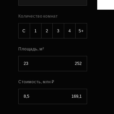
Рефинансирование
Количество комнат
С
1
2
3
4
5+
Площадь, м²
Стоимость, млн ₽