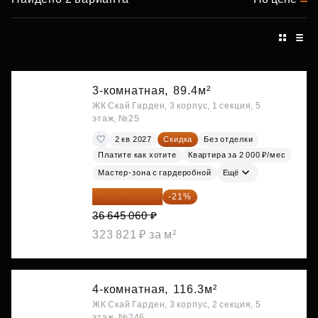
3-комнатная,
89.4м²
ЖК Скай Гарден, 3 корпус, 1 секция, 5
этаж, №25
2 кв 2027
Скидка
Без отделки
Платите как хотите
Квартира за 2 000 ₽/мес
Мастер-зона с гардеробной
Ещё
28 949 597 ₽
-21%
36 645 060 ₽
323 821 ₽ за м²
4-комнатная,
116.3м²
ЖК Скай Гарден, 3 корпус, 2 секция, 5
этаж, №246