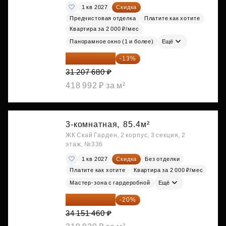
1 кв 2027
Скидка
Предчистовая отделка
Платите как хотите
Квартира за 2 000 ₽/мес
Панорамное окно (1 и более)
Ещё
27 150 682 ₽
-13%
31 207 680 ₽
418 992 ₽ за м²
3-комнатная,
85.4м²
ЖК Скай Гарден, 2 корпус, 3 секция, 2
этаж, №336
1 кв 2027
Скидка
Без отделки
Платите как хотите
Квартира за 2 000 ₽/мес
Мастер-зона с гардеробной
Ещё
27 321 168 ₽
-20%
34 151 460 ₽