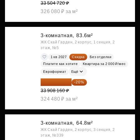
33 504 720 ₽
326 080 ₽ за м²
3-комнатная,
83.6м²
ЖК Скай Гарден, 2 корпус, 1 секция, 2
этаж, №5
1 кв 2027
Скидка
Без отделки
Платите как хотите
Квартира за 2 000 ₽/мес
Евроформат
Ещё
27 126 528 ₽
-20%
33 908 160 ₽
324 480 ₽ за м²
3-комнатная,
64.8м²
ЖК Скай Гарден, 2 корпус, 3 секция, 2
этаж, №339