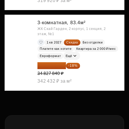
319 920 ₽ за м²
3-комнатная,
83.4м²
ЖК Скай Гарден, 2 корпус, 1 секция, 2
этаж, №1
1 кв 2027
Скидка
Без отделки
Платите как хотите
Квартира за 2 000 ₽/мес
Евроформат
Ещё
28 558 829 ₽
-18%
34 827 840 ₽
342 432 ₽ за м²