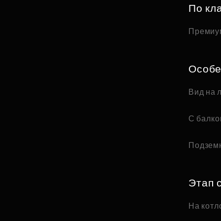
По кл
Премиу
Особе
Вид на 
С балк
Подзем
Этап 
На котл