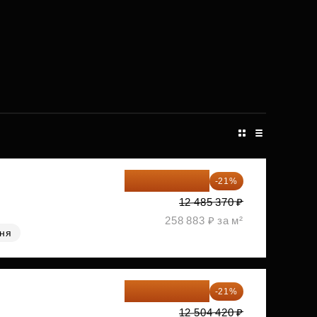
9 863 442 ₽
-21%
12 485 370 ₽
258 883 ₽ за м²
хня
9 878 492 ₽
-21%
12 504 420 ₽