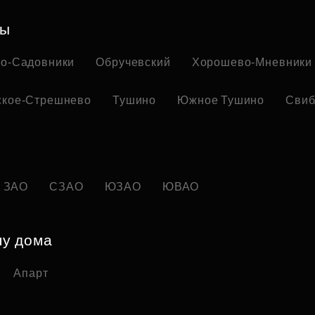
ны
но-Садовники
Обручевский
Хорошево-Мневники
ское-Стрешнево
Тушино
Южное Тушино
Свиб
ЗАО
СЗАО
ЮЗАО
ЮВАО
пу дома
Апарт