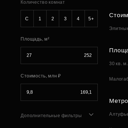
Количество комнат
Рефинансирование
Стоим
С
1
2
3
4
5+
Элитны
Площадь, м²
Площ
30 кв. м
Стоимость, млн ₽
Малога
Метр
Алтуфь
Дополнительные фильтры