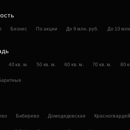
Субсидии
ость
е
Бизнес
По акции
До 9 млн. руб.
До 10 млн
адь
.
40 кв. м.
50 кв. м.
60 кв. м.
70 кв. м.
80 к
баритные
о
ево
Бибирево
Домодедовская
Красногвардей