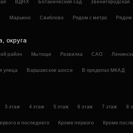
кая
ВДНХ
Ботанический сад
Звенигородская
я
Марьино
Свиблово
Рядом с метро
Рядом 
а, округа
ий район
Мытищи
Развилка
САО
Ленинск
я улица
Варшавское шоссе
В пределах МКАД
3 этаж
4 этаж
5 этаж
6 этаж
7 этаж
8 
ервого и последнего
Кроме первого
Кроме посл