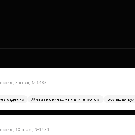
секция, 8 этаж, №1465
Без отделки
Живите сейчас - платите потом
Большая ку
секция, 10 этаж, №1481