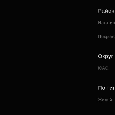
Райо
Нагати
Покров
Округ
ЮАО
По ти
Жилой