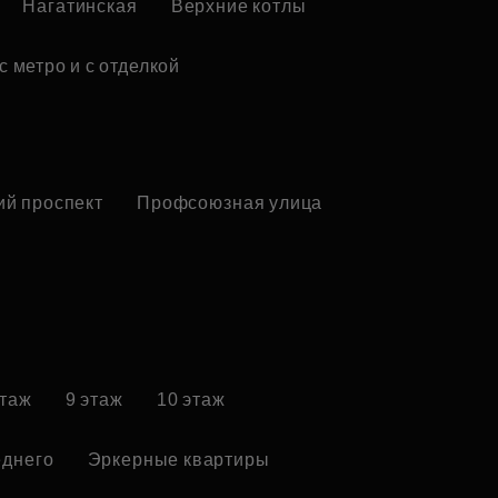
Нагатинская
Верхние котлы
с метро и с отделкой
ий проспект
Профсоюзная улица
этаж
9 этаж
10 этаж
еднего
Эркерные квартиры