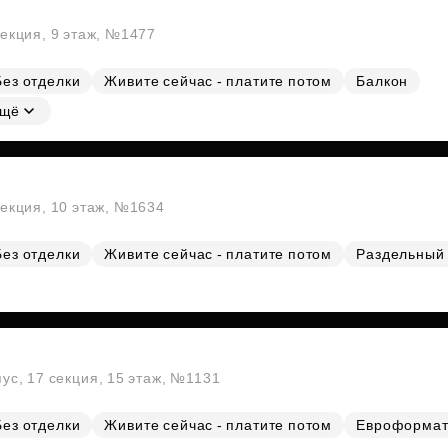
секция, 9 этаж, №1477
Без отделки
Живите сейчас - платите потом
Балкон
щё
секция, 10 этаж, №1634
Без отделки
Живите сейчас - платите потом
Раздельный 
пус, 17 секция, 15 этаж, №1131
Без отделки
Живите сейчас - платите потом
Евроформа