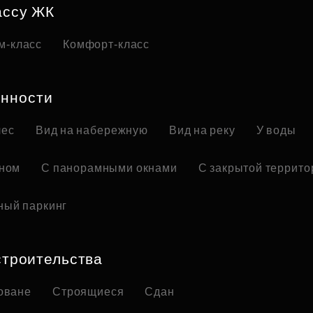
ассу ЖК
м-класс
Комфорт-класс
нности
лес
Вид на набережную
Вид на реку
У воды
оном
С панорамными окнами
С закрытой террито
ный паркинг
строительства
оване
Строящиеся
Сдан