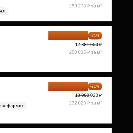
259 278 ₽ за м²
хня
10 176 425 ₽
-21%
12 881 550 ₽
250 035 ₽ за м²
10 348 226 ₽
-21%
13 099 020 ₽
232 023 ₽ за м²
вроформат