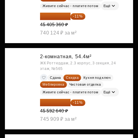
Живите сейчас - платите потом
Ещё
40 410 770 ₽
-11%
45 405 360 ₽
740 124 ₽ за м²
2-комнатная,
54.4м²
ЖК Роттердам, 2.3 корпус, 3 секция, 24
этаж, №565
Сдана
Скидка
Кухня под ключ
Меблировка
Чистовая отделка
Живите сейчас - платите потом
Ещё
40 577 450 ₽
-11%
45 592 640 ₽
745 909 ₽ за м²