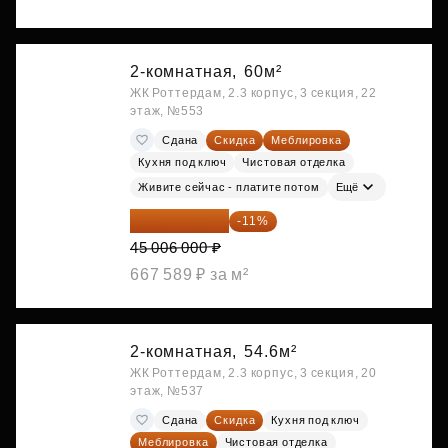
2-комнатная,
60м²
ЖК Роттердам, 2.3 корпус, 3 секция, 22
этаж, №553
Сдана
Скидка
Меблировка
Кухня под ключ
Чистовая отделка
Живите сейчас - платите потом
Ещё
40 055 340 ₽
-11%
45 006 000 ₽
667 589 ₽ за м²
2-комнатная,
54.6м²
ЖК Роттердам, 2.3 корпус, 3 секция, 20
этаж, №537
Сдана
Скидка
Кухня под ключ
Меблировка
Чистовая отделка