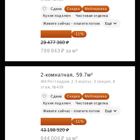
Сдана
Скидка
Меблировка
Кухня под ключ
Чистовая отделка
Живите сейчас - платите потом
Ещё
26 234 850 ₽
-11%
29 477 360 ₽
799 843 ₽ за м²
2-комнатная,
59.7м²
ЖК Роттердам, 2.3 корпус, 3 секция, 8
этаж, №439
Сдана
Скидка
Меблировка
Кухня под ключ
Чистовая отделка
Живите сейчас - платите потом
Ещё
38 447 039 ₽
-11%
43 198 920 ₽
644 004 ₽ за м²