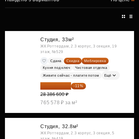
Студия,
33м²
ЖК Роттердам, 2.3 корпус, 3 секция, 19
этаж, №529
Сдана
Скидка
Меблировка
Кухня под ключ
Чистовая отделка
Живите сейчас - платите потом
Ещё
25 264 074 ₽
-11%
28 386 600 ₽
765 578 ₽ за м²
Студия,
32.8м²
ЖК Роттердам, 2.3 корпус, 3 секция, 5
этаж, №419