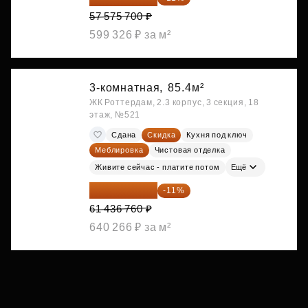
57 575 700 ₽
599 326 ₽ за м²
3-комнатная,
85.4м²
ЖК Роттердам, 2.3 корпус, 3 секция, 18
этаж, №521
Сдана
Скидка
Кухня под ключ
Меблировка
Чистовая отделка
Живите сейчас - платите потом
Ещё
54 678 716 ₽
-11%
61 436 760 ₽
640 266 ₽ за м²