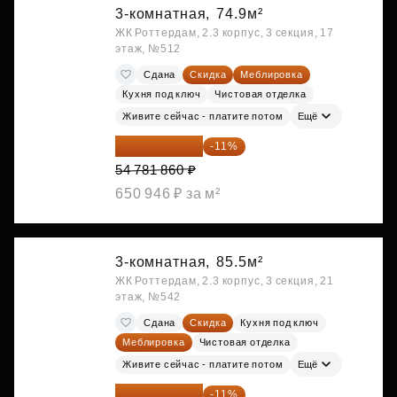
3-комнатная,
74.9м²
ЖК Роттердам, 2.3 корпус, 3 секция, 17
этаж, №512
Сдана
Скидка
Меблировка
Кухня под ключ
Чистовая отделка
Живите сейчас - платите потом
Ещё
48 755 855 ₽
-11%
54 781 860 ₽
650 946 ₽ за м²
3-комнатная,
85.5м²
ЖК Роттердам, 2.3 корпус, 3 секция, 21
этаж, №542
Сдана
Скидка
Кухня под ключ
Меблировка
Чистовая отделка
Живите сейчас - платите потом
Ещё
51 242 373 ₽
-11%