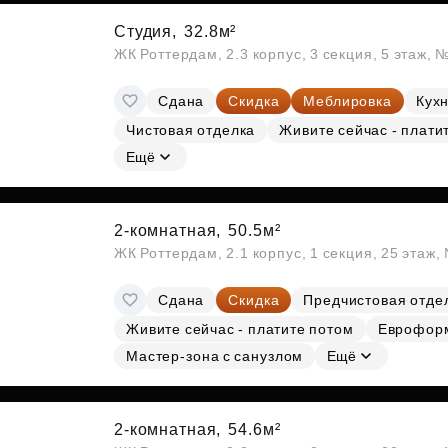
Студия,
32.8м²
ЖК Роттердам, 2.3 корпус, 3 секция, 5 этаж, 
Сдана
Скидка
Меблировка
Кухн
Чистовая отделка
Живите сейчас - плати
Ещё
2-комнатная,
50.5м²
ЖК Роттердам, 2.1 корпус, 1 секция, 25 этаж
Сдана
Скидка
Предчистовая отде
Живите сейчас - платите потом
Еврофор
Мастер-зона с санузлом
Ещё
2-комнатная,
54.6м²