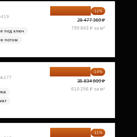
26 234 850 ₽
-11%
№419
29 477 360 ₽
799 843 ₽ за м²
я под ключ
те потом
30 817 928 ₽
-14%
, №177
35 834 800 ₽
610 256 ₽ за м²
лка
мат
40 410 770 ₽
-11%