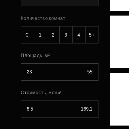
Рефинансирование
Количество комнат
С
1
2
3
4
5+
Площадь, м²
Стоимость, млн ₽