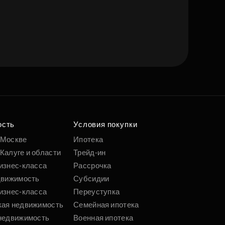
ость
Условия покупки
 Москве
Ипотека
Калуге и области
Трейд-ин
изнес-класса
Рассрочка
движимость
Субсидии
изнес-класса
Переуступка
кая недвижимость
Семейная ипотека
недвижимость
Военная ипотека