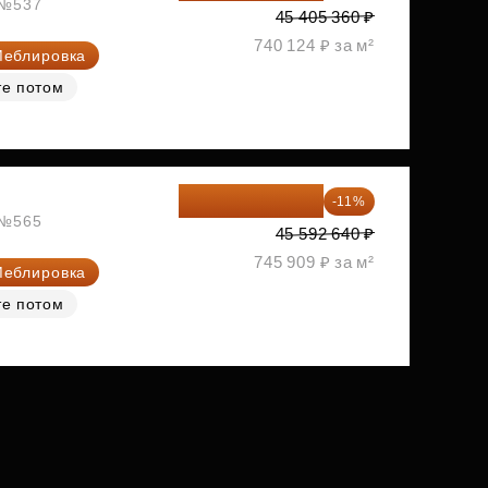
, №537
45 405 360 ₽
740 124 ₽ за м²
еблировка
те потом
40 577 450 ₽
-11%
, №565
45 592 640 ₽
745 909 ₽ за м²
еблировка
те потом