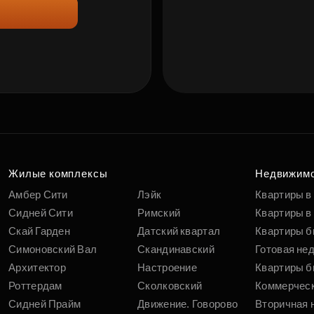
Жилые комплексы
Недвижим
Амбер Сити
Лэйк
Квартиры в
Сидней Сити
Римский
Квартиры в 
Скай Гарден
Датский квартал
Квартиры б
Симоновский Вал
Скандинавский
Готовая не
Архитектор
Настроение
Квартиры б
Роттердам
Сколковский
Коммерчес
Сидней Прайм
Движение. Говорово
Вторичная 