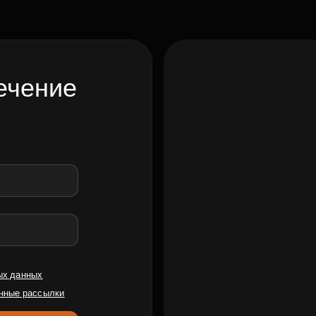
ечение
ых данных
нные рассылки