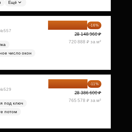
я
Ещё
23 645 126 ₽
-16%
, №557
28 148 960 ₽
720 888 ₽ за м²
лка
ное число окон
25 264 074 ₽
-11%
, №529
28 386 600 ₽
765 578 ₽ за м²
я под ключ
те потом