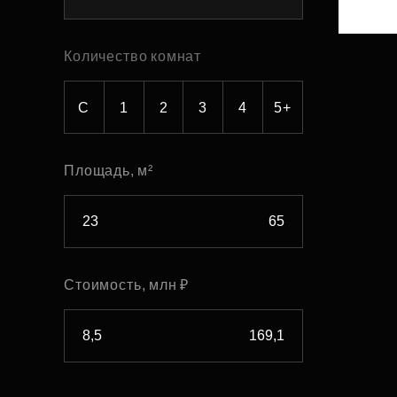
Рефинансирование
Количество комнат
С
1
2
3
4
5+
Площадь, м²
Стоимость, млн ₽