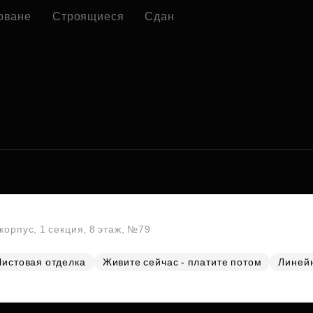
оване
Строящиеся
Сдан
корпус, 1 секция, 8 этаж, №79
Чистовая отделка
Живите сейчас - платите потом
Линей