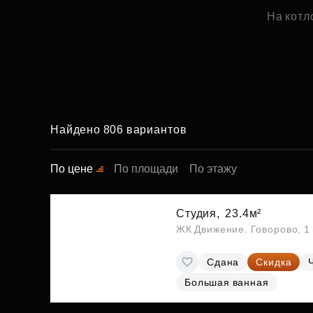
На котл
Найдено 806 вариантов
По цене
По площади
По этажу
Студия,
23.4м²
ЖК Движение. Говорово, 1 
Сдана
Скидка
Большая ванная