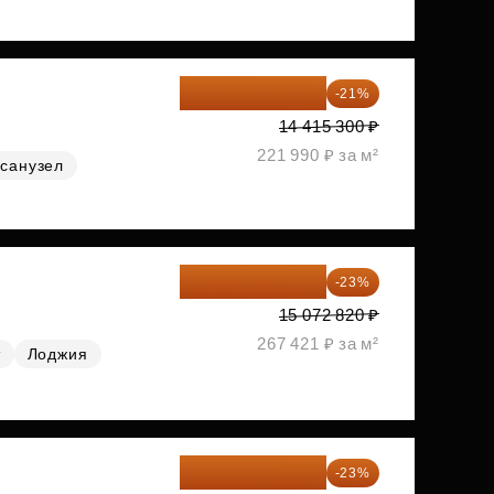
11 388 087 ₽
-21%
14 415 300 ₽
221 990 ₽ за м²
санузел
11 606 071 ₽
-23%
15 072 820 ₽
267 421 ₽ за м²
т
Лоджия
11 689 616 ₽
-23%