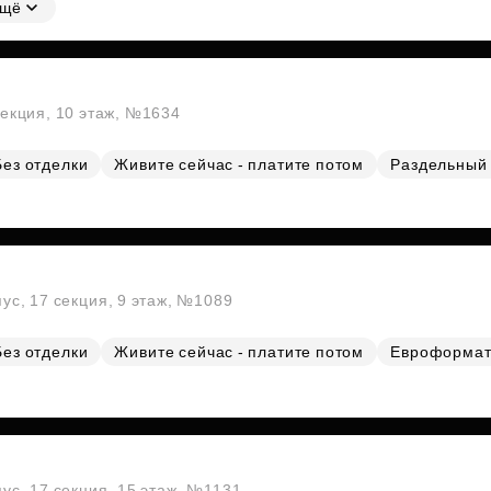
щё
секция, 10 этаж, №1634
Без отделки
Живите сейчас - платите потом
Раздельный 
пус, 17 секция, 9 этаж, №1089
Без отделки
Живите сейчас - платите потом
Евроформа
пус, 17 секция, 15 этаж, №1131