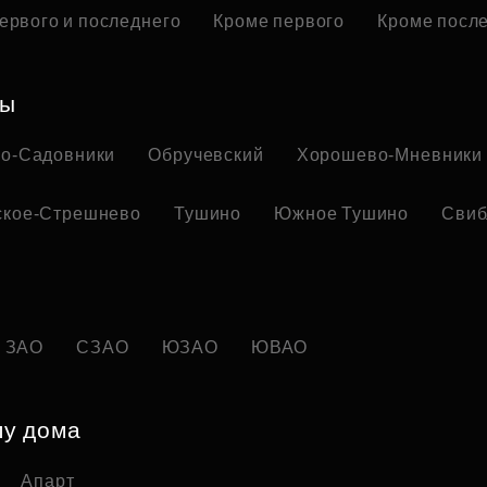
ервого и последнего
Кроме первого
Кроме посл
ны
но-Садовники
Обручевский
Хорошево-Мневники
ское-Стрешнево
Тушино
Южное Тушино
Свиб
ЗАО
СЗАО
ЮЗАО
ЮВАО
пу дома
Апарт