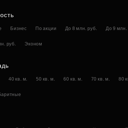
Субсидии
ость
е
Бизнес
По акции
До 8 млн. руб.
До 9 млн.
н. руб.
Эконом
адь
.
40 кв. м.
50 кв. м.
60 кв. м.
70 кв. м.
80 к
баритные
о