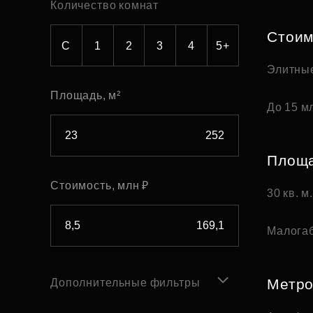
Количество комнат
Рефинансирование
Стоим
С
1
2
3
4
5+
Элитны
Площадь, м²
До 15 мл
Площ
Стоимость, млн ₽
30 кв. м
Малога
Метр
Дополнительные фильтры