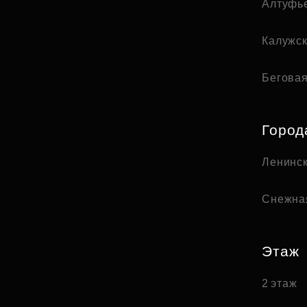
Алтуфь
Калужс
Бегова
Город
Ленинск
Снежна
Этаж
2 этаж