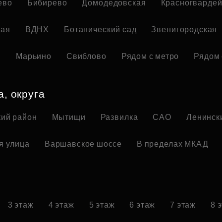
ево
Бибирево
Домодедовская
Красногвардей
кая
ВДНХ
Ботанический сад
Звенигородская
я
Марьино
Свиблово
Рядом с метро
Рядом 
а, округа
ий район
Мытищи
Развилка
САО
Ленинск
я улица
Варшавское шоссе
В пределах МКАД
3 этаж
4 этаж
5 этаж
6 этаж
7 этаж
8 