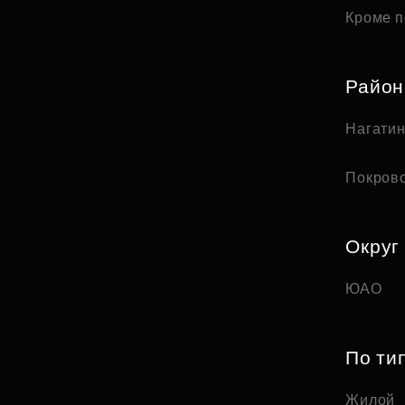
Кроме п
Райо
Нагати
Покров
Округ
ЮАО
По ти
Жилой