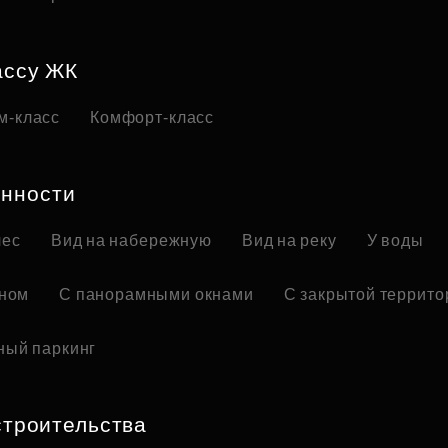
ассу ЖК
м-класс
Комфорт-класс
нности
лес
Вид на набережную
Вид на реку
У воды
оном
С панорамными окнами
С закрытой террито
ный паркинг
строительства