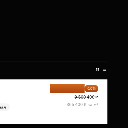
8 550 360 ₽
-10%
9 500 400 ₽
365 400 ₽ за м²
ная