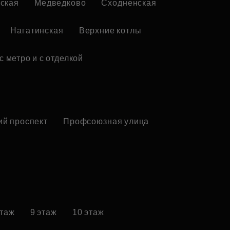
ская
Медведково
Сходненская
Нагатинская
Верхние котлы
с метро и с отделкой
ий проспект
Профсоюзная улица
этаж
9 этаж
10 этаж