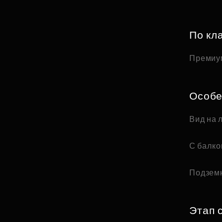
По кл
Премиу
Особе
Вид на 
С балк
Подзем
Этап 