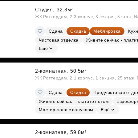
Студия,
32.8м²
ЖК Роттердам, 2.3 корпус, 3 секция, 5 этаж, 
Сдана
Скидка
Меблировка
Кухн
Чистовая отделка
Живите сейчас - плати
Ещё
2-комнатная,
50.5м²
ЖК Роттердам, 2.1 корпус, 1 секция, 25 этаж
Сдана
Скидка
Предчистовая отде
Живите сейчас - платите потом
Еврофор
Мастер-зона с санузлом
Ещё
2-комнатная,
59.8м²