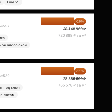
я
Ещё
23 645 126 ₽
-16%
, №557
28 148 960 ₽
720 888 ₽ за м²
лка
ное число окон
25 264 074 ₽
-11%
, №529
28 386 600 ₽
765 578 ₽ за м²
я под ключ
те потом