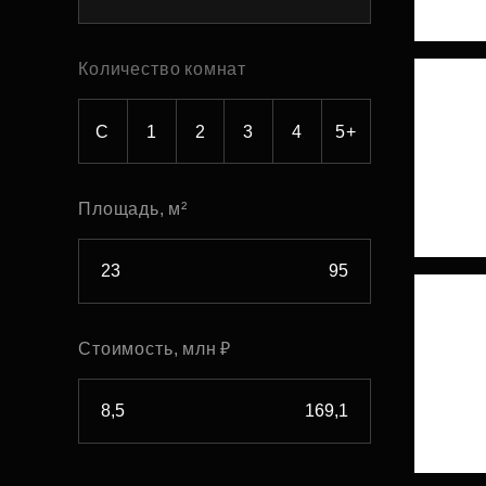
Рефинансирование
Количество комнат
С
1
2
3
4
5+
Площадь, м²
Стоимость, млн ₽