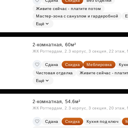
Сдана
Скидка
Без отделки
Живите сейчас - платите потом
Мастер-зона с санузлом и гардеробной
Е
Ещё
2-комнатная,
60м²
ЖК Роттердам, 2.3 корпус, 3 секция, 22 этаж
Сдана
Скидка
Меблировка
Кухн
Чистовая отделка
Живите сейчас - плати
Ещё
2-комнатная,
54.6м²
ЖК Роттердам, 2.3 корпус, 3 секция, 20 этаж
Сдана
Скидка
Кухня под ключ
М