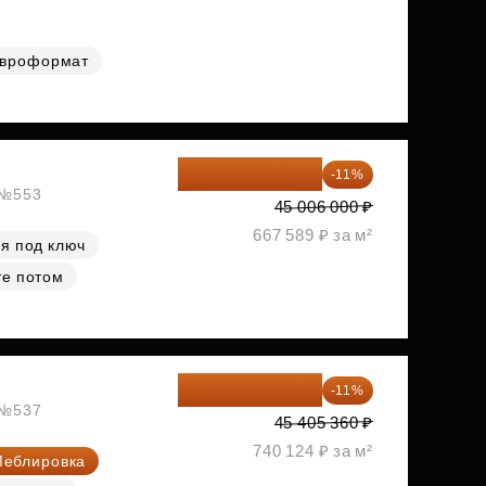
вроформат
40 055 340 ₽
-11%
, №553
45 006 000 ₽
667 589 ₽ за м²
я под ключ
те потом
40 410 770 ₽
-11%
, №537
45 405 360 ₽
740 124 ₽ за м²
еблировка