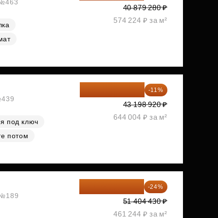
 №463
40 879 280 ₽
574 224 ₽ за м²
лка
мат
38 447 039 ₽
-11%
№439
43 198 920 ₽
644 004 ₽ за м²
я под ключ
те потом
39 067 367 ₽
-24%
, №189
51 404 430 ₽
461 244 ₽ за м²