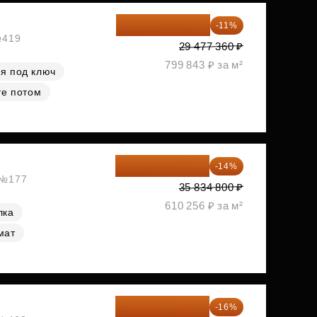
26 234 850 ₽
-11%
№419
29 477 360 ₽
799 843 ₽ за м²
я под ключ
те потом
30 817 928 ₽
-14%
, №177
35 834 800 ₽
610 256 ₽ за м²
лка
мат
34 338 595 ₽
-16%