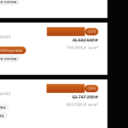
те потом
40 577 450 ₽
-11%
, №565
45 592 640 ₽
745 909 ₽ за м²
еблировка
те потом
45 147 648 ₽
-16%
, №545
53 747 200 ₽
663 936 ₽ за м²
лка
ку