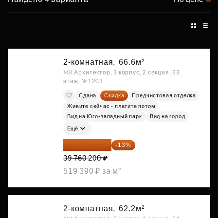
2-комнатная,
66.6м²
ЖК Архитектор, 3 корпус, 2 секция, 33
этаж, №1203
Сдана
Скидка
Предчистовая отделка
Живите сейчас - платите потом
Вид на Юго-западный парк
Вид на город
Ещё
34 591 374 ₽
-13%
39 760 200 ₽
519 390 ₽ за м²
2-комнатная,
62.2м²