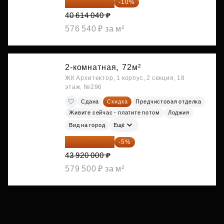
36 552 636 ₽
-10%
40 614 040 ₽
576 540 ₽ за м²
2-комнатная,
72м²
ЖК Архитектор, 1 корпус, 2 секция, 18
этаж, №296
Сдана
Скидка
Предчистовая отделка
Живите сейчас - платите потом
Лоджия
Вид на город
Ещё
41 724 000 ₽
-5%
43 920 000 ₽
579 500 ₽ за м²