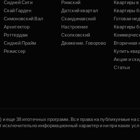
Сидней Сити
Римский
Квартиры в 
Скай Гарден
Датский квартал
Квартиры б
Симоновский Вал
Скандинавский
Готовая не
Архитектор
Настроение
Квартиры б
Роттердам
Сколковский
Коммерчес
Сидней Прайм
Движение. Говорово
Вторичная 
Режиссер
Купить ква
Акции и ски
Статьи
5) и еще 38 ипотечных программ. Все права на публикуемые на
т исключительно информационный характер и ни при каких усл