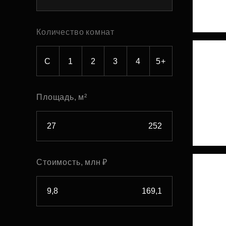
Рефинансирование
Количество комнат
С
1
2
3
4
5+
Площадь, м²
Стоимость, млн ₽