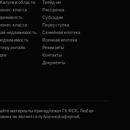
Калуге и области
Трейд-ин
изнес-класса
Рассрочка
движимость
Субсидии
изнес-класса
Переуступка
кая недвижимость
Семейная ипотека
недвижимость
Военная ипотека
ртиру онлайн
Реквизиты
дки
Контакты
Документы
 сайте материалы принадлежат ГК ФСК. Любая
овиях не является публичной офертой,