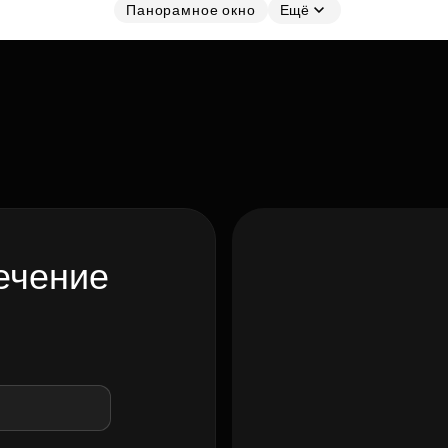
Панорамное окно
Ещё
ечение