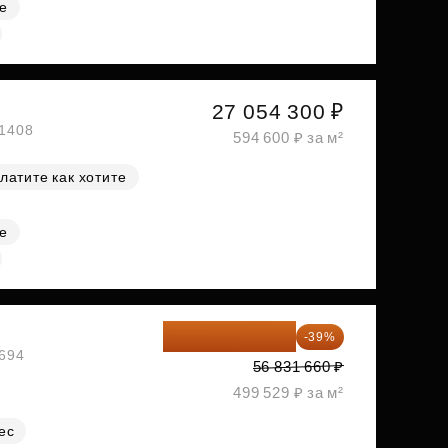
е
27 054 300 ₽
№1408
594 600 ₽ за м²
латите как хотите
е
34 667 313 ₽
-39%
№694
56 831 660 ₽
499 529 ₽ за м²
ес