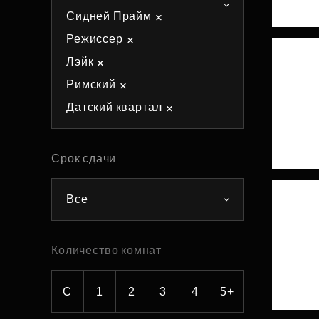
Сидней Прайм
Рефинансирование
Режиссер
Лэйк
Римский
Датский квартал
Срок сдачи
Все
Количество комнат
С
1
2
3
4
5+