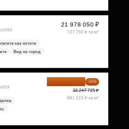
21 978 050 ₽
 №1660
727 750 ₽ за м²
латите как хотите
ити
Вид на город
22 275 976 ₽
-33%
 №859
33 247 725 ₽
681 223 ₽ за м²
делка
ес