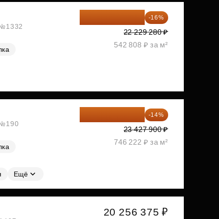
18 672 595 ₽
-16%
, №1332
22 229 280 ₽
542 808 ₽ за м²
лка
20 147 994 ₽
-14%
, №190
23 427 900 ₽
746 222 ₽ за м²
лка
я
Ещё
20 256 375 ₽