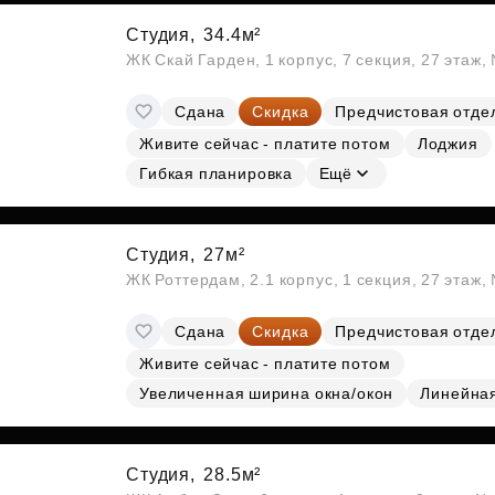
Студия,
34.4м²
ЖК Скай Гарден, 1 корпус, 7 секция, 27 этаж
Сдана
Скидка
Предчистовая отде
Живите сейчас - платите потом
Лоджия
Гибкая планировка
Ещё
Студия,
27м²
ЖК Роттердам, 2.1 корпус, 1 секция, 27 этаж
Сдана
Скидка
Предчистовая отде
Живите сейчас - платите потом
Увеличенная ширина окна/окон
Линейна
Студия,
28.5м²