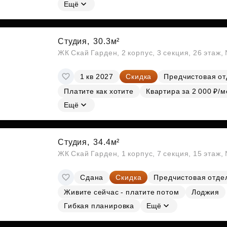
Субсидии
Ещё
Студия,
30.3м²
ЖК Скай Гарден, 2 корпус, 3 секция, 26 этаж
1 кв 2027
Скидка
Предчистовая от
Платите как хотите
Квартира за 2 000 ₽/м
Ещё
Студия,
34.4м²
ЖК Скай Гарден, 1 корпус, 7 секция, 15 этаж
Сдана
Скидка
Предчистовая отде
Живите сейчас - платите потом
Лоджия
Гибкая планировка
Ещё