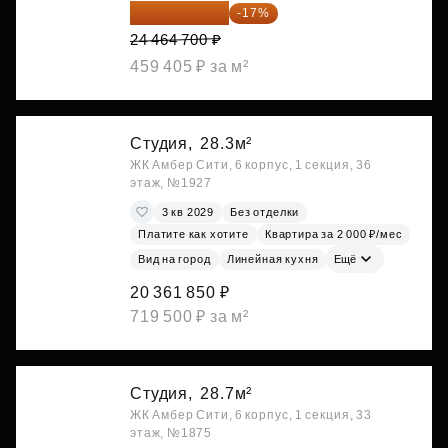
20 305 701 ₽
-17%
24 464 700 ₽
459 405 ₽ за м²
Студия,
28.3м²
ЖК Амбер Сити, 6 корпус, 1 секция, 36
этаж, №1927
3 кв 2029
Без отделки
Платите как хотите
Квартира за 2 000 ₽/мес
Вид на город
Линейная кухня
Ещё
20 361 850 ₽
719 500 ₽ за м²
Студия,
28.7м²
ЖК Амбер Сити, 6 корпус, 1 секция, 33
этаж, №1875