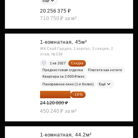
Ещё
20 256 375 ₽
710 750 ₽ за м²
1-комнатная,
45м²
ЖК Скай Гарден, 2 корпус, 3 секция, 2
этаж, №338
1 кв 2027
Скидка
Предчистовая отделка
Платите как хотите
Квартира за 2 000 ₽/мес
Панорамное окно (1 и более)
Ещё
20 260 800 ₽
-16%
24 120 000 ₽
450 240 ₽ за м²
1-комнатная,
44.2м²