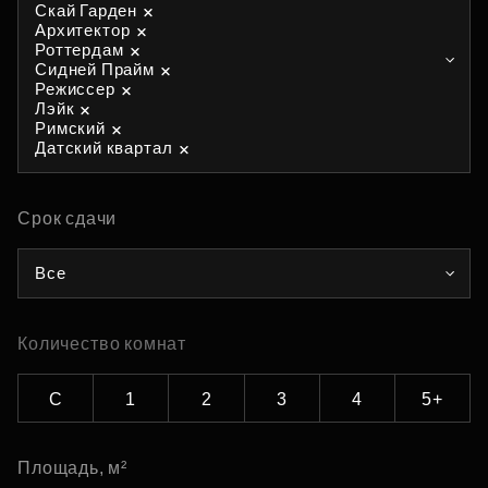
Скай Гарден
Архитектор
Роттердам
Сидней Прайм
Режиссер
Лэйк
Римский
Датский квартал
Срок сдачи
Все
Количество комнат
С
1
2
3
4
5+
Площадь, м²