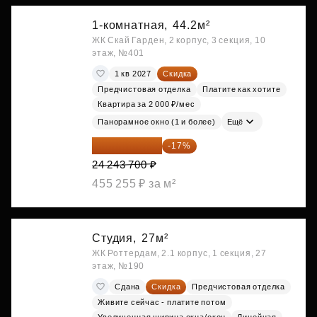
1-комнатная,
44.2м²
ЖК Скай Гарден, 2 корпус, 3 секция, 10
этаж, №401
1 кв 2027
Скидка
Предчистовая отделка
Платите как хотите
Квартира за 2 000 ₽/мес
Панорамное окно (1 и более)
Ещё
20 122 271 ₽
-17%
24 243 700 ₽
455 255 ₽ за м²
Студия,
27м²
ЖК Роттердам, 2.1 корпус, 1 секция, 27
этаж, №190
Сдана
Скидка
Предчистовая отделка
Живите сейчас - платите потом