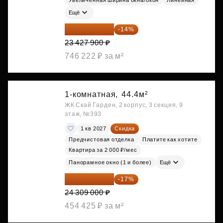
Увеличенная ширина окна/окон
Линейная
Ещё
20 147 994 ₽
-14%
23 427 900 ₽
746 222 ₽ за м²
1-комнатная,
44.4м²
ЖК Скай Гарден, 2 корпус, 3 секция, 9
этаж, №393
1 кв 2027
Скидка
Предчистовая отделка
Платите как хотите
Квартира за 2 000 ₽/мес
Панорамное окно (1 и более)
Ещё
20 176 470 ₽
-17%
24 309 000 ₽
454 425 ₽ за м²