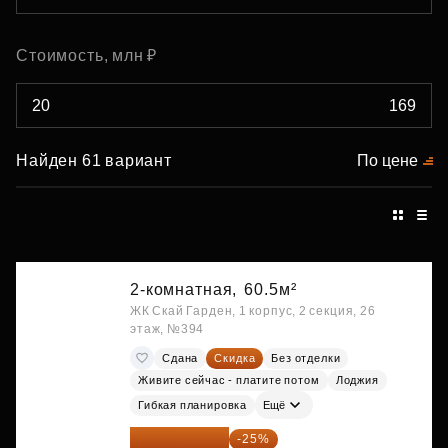
Стоимость, млн ₽
Найден 61 вариант
По цене
2-комнатная,
60.5м²
ЖК Скай Гарден, 1 корпус, 2 секция, 26
этаж, №394
Сдана
Скидка
Без отделки
Живите сейчас - платите потом
Лоджия
Гибкая планировка
Ещё
24 302 850 ₽
-25%