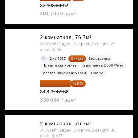
32 403 800 ₽
401 700 ₽ за м²
2-комнатная,
76.7м²
ЖК Скай Гарден, 3 корпус, 2 секция, 29
этаж, №420
2 кв 2027
Скидка
Без отделки
Платите как хотите
Квартира за 2 000 ₽/мес
Мастер-зона с санузлом
Ещё
25 773 808 ₽
-26%
34 829 470 ₽
336 034 ₽ за м²
2-комнатная,
76.7м²
ЖК Скай Гарден, 3 корпус, 2 секция, 30
этаж, №427