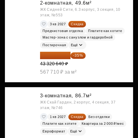
2-комнатная,
49.6м²
ЖК Сидней Сити, 6.3 корпус, 3 секция, 10
этаж, №553
3 кв 2027
Скидка
Предчистовая отделка
Платите как хотите
Мастер-зона с санузлом и гардеробной
Постирочная
Ещё
28 158 416 ₽
-35%
43 320 640 ₽
567 710 ₽ за м²
3-комнатная,
86.7м²
ЖК Скай Гарден, 2 корпус, 4 секция, 37
этаж, №746
1 кв 2027
Скидка
Без отделки
Платите как хотите
Квартира за 2 000 ₽/мес
Евроформат
Ещё