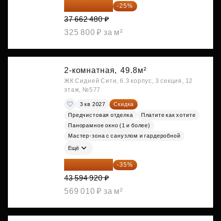
28 246 860 ₽
-25%
37 662 480 ₽
325 800 ₽ за м²
2-комнатная,
49.8м²
ЖК Сидней Сити, 6.3 корпус, 3 секция, 12
этаж, №577
3 кв 2027
Скидка
Предчистовая отделка
Платите как хотите
Панорамное окно (1 и более)
Мастер-зона с санузлом и гардеробной
Ещё
28 336 698 ₽
-35%
43 594 920 ₽
569 010 ₽ за м²