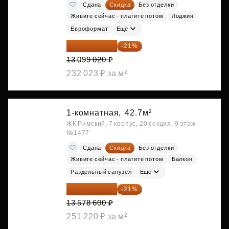
Сдана
Скидка
Без отделки
Живите сейчас - платите потом
Лоджия
Евроформат
Ещё
10 348 226 ₽
-21%
13 099 020 ₽
232 023 ₽ за м²
1-комнатная,
42.7м²
ЖК Римский, 7 корпус, 20 секция, 9 этаж,
№1477
Сдана
Скидка
Без отделки
Живите сейчас - платите потом
Балкон
Раздельный санузел
Ещё
10 727 094 ₽
-21%
13 578 600 ₽
251 220 ₽ за м²