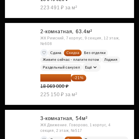
223 491 ₽ за м²
2-комнатная,
63.4м²
ЖК Римский, 7 корпус, 9 секция, 12 этаж,
№608
Сдана
Скидка
Без отделки
Живите сейчас - платите потом
Лоджия
Раздельный санузел
Ещё
14 274 510 ₽
-21%
18 069 000 ₽
225 150 ₽ за м²
3-комнатная,
54м²
ЖК Движение. Говорово, 1 корпус, 4
секция, 2 этаж, №517