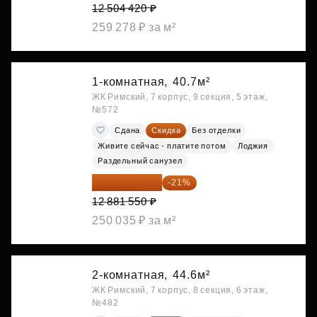
12 504 420 ₽
259 278 ₽ за м²
1-комнатная,
40.7м²
ЖК Римский, 7 корпус, 9 секция, 5 этаж,
№572
Сдана
Скидка
Без отделки
Живите сейчас - платите потом
Лоджия
Раздельный санузел
10 176 425 ₽
-21%
12 881 550 ₽
250 035 ₽ за м²
2-комнатная,
44.6м²
ЖК Римский, 7 корпус, 8 секция, 6 этаж,
№482