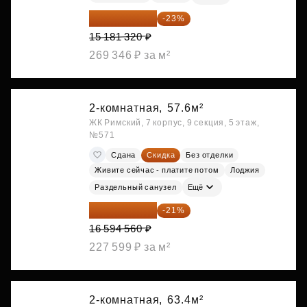
11 689 616 ₽
-23%
15 181 320 ₽
269 346 ₽ за м²
2-комнатная,
57.6м²
ЖК Римский, 7 корпус, 9 секция, 5 этаж,
№571
Сдана
Скидка
Без отделки
Живите сейчас - платите потом
Лоджия
Раздельный санузел
Ещё
13 109 702 ₽
-21%
16 594 560 ₽
227 599 ₽ за м²
2-комнатная,
63.4м²