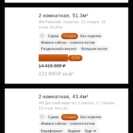
2-комнатная,
51.3м²
ЖК Римский, 8 корпус, 22 секция, 10
этаж, №1634
Сдана
Скидка
Без отделки
Живите сейчас - платите потом
Раздельный санузел
Большая кухня
11 388 087 ₽
-21%
14 415 300 ₽
221 990 ₽ за м²
2-комнатная,
43.4м²
ЖК Датский квартал, 2 корпус, 17 секция,
15 этаж, №1131
Сдана
Скидка
Без отделки
Живите сейчас - платите потом
Евроформат
Лоджия
Ещё