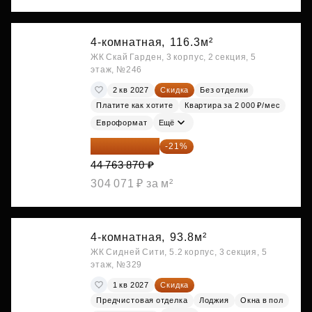
4-комнатная,
116.3м²
ЖК Скай Гарден, 3 корпус, 2 секция, 5
этаж, №246
2 кв 2027
Скидка
Без отделки
Платите как хотите
Квартира за 2 000 ₽/мес
Евроформат
Ещё
35 363 457 ₽
-21%
44 763 870 ₽
304 071 ₽ за м²
4-комнатная,
93.8м²
ЖК Сидней Сити, 5.2 корпус, 3 секция, 5
этаж, №329
1 кв 2027
Скидка
Предчистовая отделка
Лоджия
Окна в пол