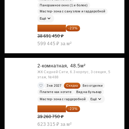
Панорамное окно (1 и более)
Мастер-зона с санузлом и гардеробной
Ещё
29 792 417 ₽
-23%
38 691 450 ₽
599 445 ₽ за м²
2-комнатная,
48.5м²
ЖК Сидней Сити, 6.3 корпус, 3 секция, 5
этаж, №488
3 кв 2027
Скидка
Без отделки
Платите как хотите
Вид на бульвар
Мастер-зона с гардеробной
Ещё
30 230 778 ₽
-23%
39 260 750 ₽
623 315 ₽ за м²