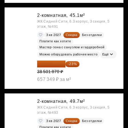
2-комнатная,
45.1м²
ЖК Сидней Сити, 6.3 корпус, 3 секция, 5
этаж, №491
3 кв 2027
Скидка
Без отделки
Платите как хотите
Мастер-зона с санузлом и гардеробной
Можно оборудовать рабочее место
Ещё
29 646 440 ₽
-23%
38 501 870 ₽
657 349 ₽ за м²
2-комнатная,
49.7м²
ЖК Сидней Сити, 6.3 корпус, 3 секция, 5
этаж, №493
3 кв 2027
Скидка
Без отделки
Платите как хотите