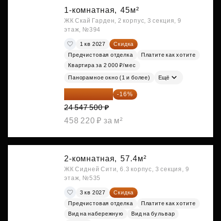
1-комнатная,
45м²
ЖК Скай Гарден, 2 корпус, 3 секция, 9
этаж, №394
1 кв 2027
Скидка
Предчистовая отделка
Платите как хотите
Квартира за 2 000 ₽/мес
Панорамное окно (1 и более)
Ещё
20 619 900 ₽
-16%
24 547 500 ₽
458 220 ₽ за м²
2-комнатная,
57.4м²
ЖК Сидней Сити, 6.3 корпус, 3 секция, 9
этаж, №535
3 кв 2027
Скидка
Предчистовая отделка
Платите как хотите
Вид на набережную
Вид на бульвар