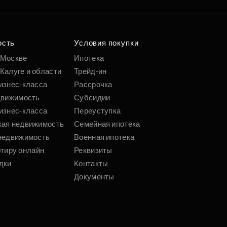
ость
Условия покупки
 Москве
Ипотека
Калуге и области
Трейд-ин
изнес-класса
Рассрочка
движимость
Субсидии
изнес-класса
Переуступка
кая недвижимость
Семейная ипотека
недвижимость
Военная ипотека
ртиру онлайн
Реквизиты
дки
Контакты
Документы