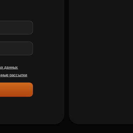
ых данных
нные рассылки