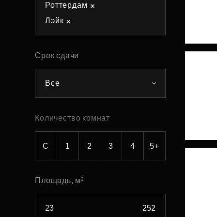
Роттердам
Рефинансирование
Лэйк
Срок сдачи
Все
Количество комнат
С
1
2
3
4
5+
Площадь, м²