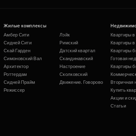
Жилые комплексы
Недвижим
Амбер Сити
Лэйк
Квартиры в
Сидней Сити
Римский
Квартиры в 
Скай Гарден
Датский квартал
Квартиры б
Симоновский Вал
Скандинавский
Готовая не
Архитектор
Настроение
Квартиры б
Роттердам
Сколковский
Коммерчес
Сидней Прайм
Движение. Говорово
Вторичная 
Режиссер
Купить ква
Акции и ски
Статьи