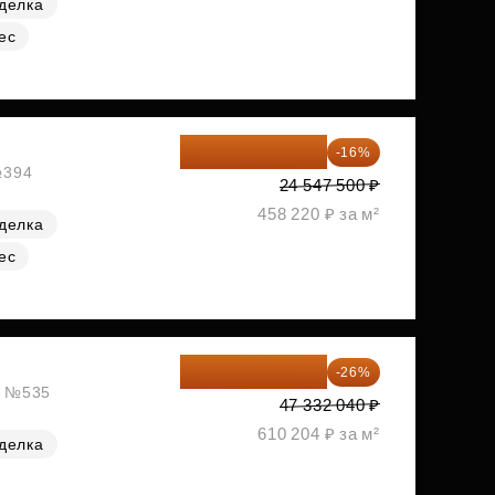
делка
ес
20 619 900 ₽
-16%
№394
24 547 500 ₽
458 220 ₽ за м²
делка
ес
35 025 710 ₽
-26%
ж, №535
47 332 040 ₽
610 204 ₽ за м²
делка