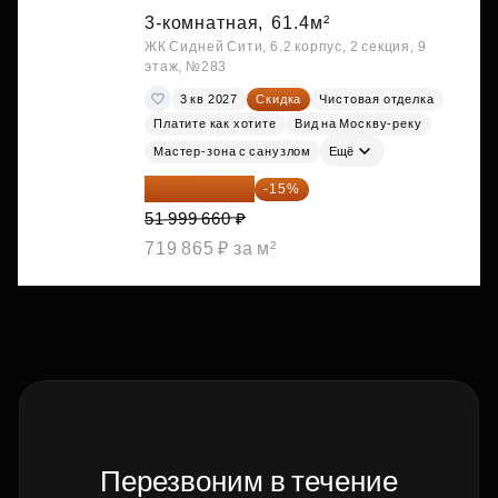
3-комнатная,
61.4м²
ЖК Сидней Сити, 6.2 корпус, 2 секция, 9
этаж, №283
3 кв 2027
Скидка
Чистовая отделка
Платите как хотите
Вид на Москву-реку
Мастер-зона с санузлом
Ещё
44 199 711 ₽
-15%
51 999 660 ₽
719 865 ₽ за м²
Перезвоним в течение