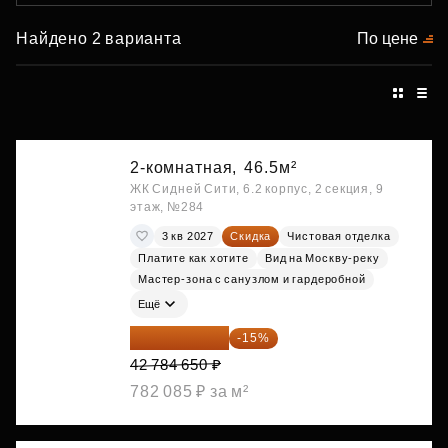
Найдено 2 варианта
По цене
2-комнатная,
46.5м²
ЖК Сидней Сити, 6.2 корпус, 2 секция, 9
этаж, №284
3 кв 2027
Скидка
Чистовая отделка
Платите как хотите
Вид на Москву-реку
Мастер-зона с санузлом и гардеробной
Ещё
36 366 953 ₽
-15%
42 784 650 ₽
782 085 ₽ за м²