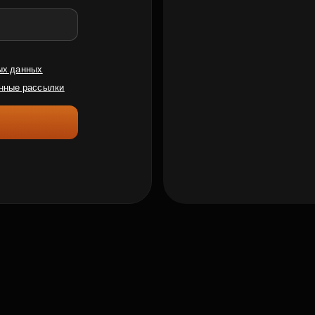
ых данных
нные рассылки