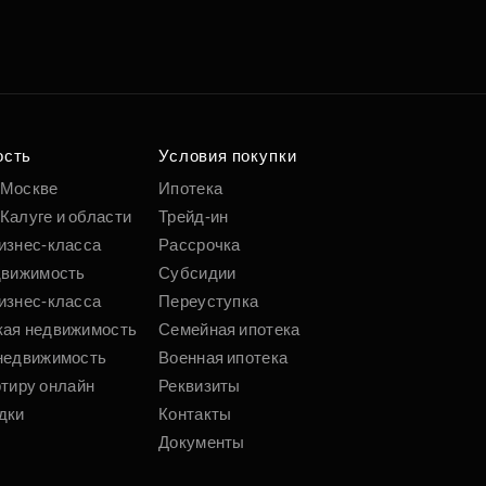
ость
Условия покупки
 Москве
Ипотека
Калуге и области
Трейд-ин
изнес-класса
Рассрочка
движимость
Субсидии
изнес-класса
Переуступка
кая недвижимость
Семейная ипотека
недвижимость
Военная ипотека
ртиру онлайн
Реквизиты
дки
Контакты
Документы