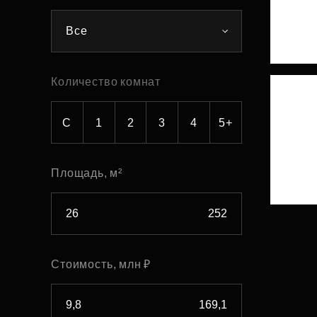
Рефинансирование
Все
Количество комнат
С
1
2
3
4
5+
Площадь, м²
Стоимость, млн ₽