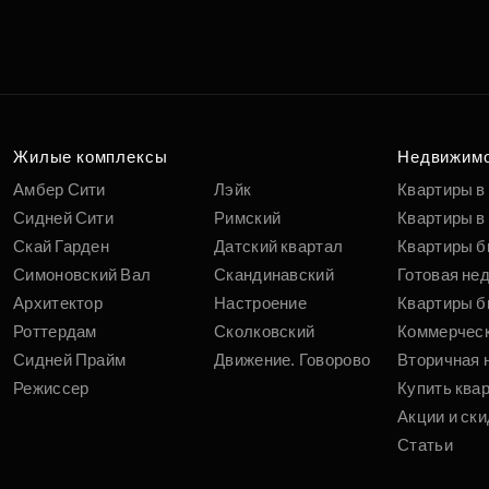
Жилые комплексы
Недвижим
Амбер Сити
Лэйк
Квартиры в
Сидней Сити
Римский
Квартиры в 
Скай Гарден
Датский квартал
Квартиры б
Симоновский Вал
Скандинавский
Готовая не
Архитектор
Настроение
Квартиры б
Роттердам
Сколковский
Коммерчес
Сидней Прайм
Движение. Говорово
Вторичная 
Режиссер
Купить ква
Акции и ски
Статьи