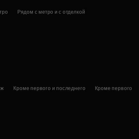
тро
Рядом с метро и с отделкой
аж
Кроме первого и последнего
Кроме первого