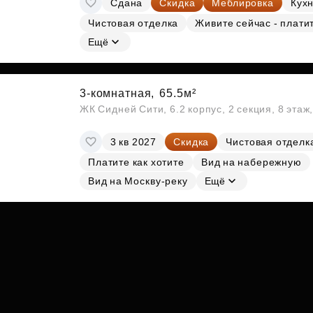
Сдана
Скидка
Меблировка
Кухн
Субсидии
Чистовая отделка
Живите сейчас - плати
Ещё
3-комнатная,
65.5м²
ЖК Сидней Сити, 6.2 корпус, 2 секция, 8 эта
3 кв 2027
Скидка
Чистовая отделк
Платите как хотите
Вид на набережную
Вид на Москву-реку
Ещё