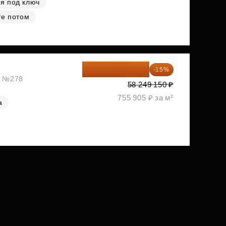
я под ключ
те потом
49 511 778 ₽
-15%
ж, №278
58 249 150 ₽
755 905 ₽ за м²
а