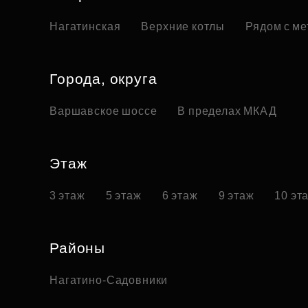
Нагатинская
Верхние котлы
Рядом с ме
Города, округа
Варшавское шоссе
В пределах МКАД
Этаж
3 этаж
5 этаж
6 этаж
9 этаж
10 эт
Районы
Нагатино-Садовники