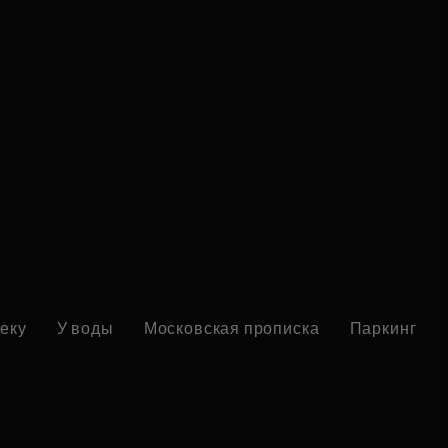
реку
У воды
Московская прописка
Паркинг