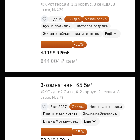
ЖК Роттердам, 2.3 корпус, 3 секция, 8
этаж, №439
Сдана
Скидка
Меблировка
Кухня под ключ
Чистовая отделка
Живите сейчас - платите потом
Ещё
38 447 039 ₽
-11%
43 198 920 ₽
644 004 ₽ за м²
3-комнатная,
65.5м²
ЖК Сидней Сити, 6.2 корпус, 2 секция, 8
этаж, №278
3 кв 2027
Скидка
Чистовая отделка
Платите как хотите
Вид на набережную
Вид на Москву-реку
Ещё
49 511 778 ₽
-15%