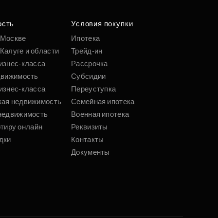
ость
Условия покупки
 Москве
Ипотека
Калуге и области
Трейд-ин
изнес-класса
Рассрочка
движимость
Субсидии
изнес-класса
Переуступка
кая недвижимость
Семейная ипотека
недвижимость
Военная ипотека
ртиру онлайн
Реквизиты
дки
Контакты
Документы