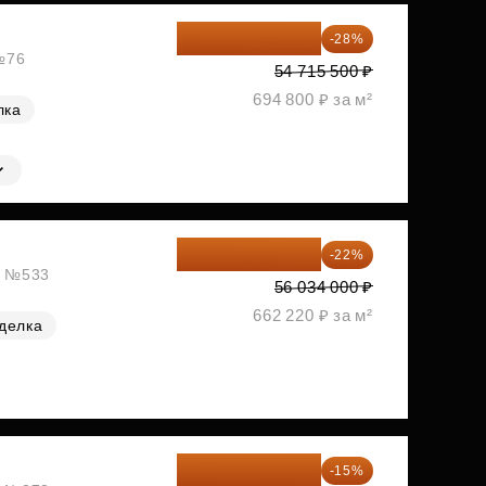
39 395 160 ₽
-28%
 №76
54 715 500 ₽
694 800 ₽ за м²
лка
43 706 520 ₽
-22%
ж, №533
56 034 000 ₽
662 220 ₽ за м²
делка
49 511 778 ₽
-15%