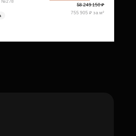
ж, №278
58 249 150 ₽
755 905 ₽ за м²
а