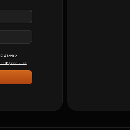
ых данных
нные рассылки