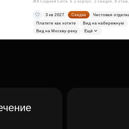
ЖК Сидней Сити, 6.2 корпус, 2 секция, 8 эта
3 кв 2027
Скидка
Чистовая отделк
Платите как хотите
Вид на набережную
Вид на Москву-реку
Ещё
ечение