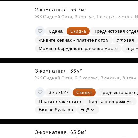
2-комнатная,
56.7м²
ЖК Сидней Сити, 3 корпус, 1 секция, 8 этаж,
Сдана
Скидка
Предчистовая отде
Живите сейчас - платите потом
Угловая
Можно оборудовать рабочее место
Ещё
3-комнатная,
66м²
ЖК Сидней Сити, 6.3 корпус, 3 секция, 8 эта
3 кв 2027
Скидка
Предчистовая от
Платите как хотите
Вид на набережную
Вид на бульвар
Ещё
3-комнатная,
65.5м²