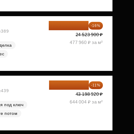
20 600 076 ₽
-16%
№389
24 523 900 ₽
477 960 ₽ за м²
делка
ес
38 447 039 ₽
-11%
№439
43 198 920 ₽
644 004 ₽ за м²
я под ключ
те потом