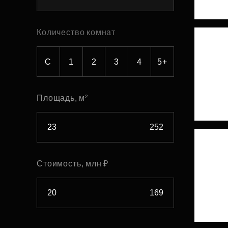
Рефинансирование
Количество комнат
С
1
2
3
4
5+
Площадь, м²
Стоимость, млн ₽