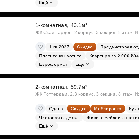
Субсидии
Ещё
1-комнатная,
43.1м²
ЖК Скай Гарден, 2 корпус, 3 секция, 8 этаж, 
1 кв 2027
Скидка
Предчистовая от
Платите как хотите
Квартира за 2 000 ₽/м
Евроформат
Ещё
2-комнатная,
59.7м²
ЖК Роттердам, 2.3 корпус, 3 секция, 8 этаж, 
Сдана
Скидка
Меблировка
Кухн
Чистовая отделка
Живите сейчас - плати
Ещё