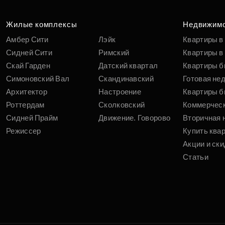
Жилые комплексы
Недвижим
Амбер Сити
Лэйк
Квартиры в
Сидней Сити
Римский
Квартиры в 
Скай Гарден
Датский квартал
Квартиры б
Симоновский Вал
Скандинавский
Готовая не
Архитектор
Настроение
Квартиры б
Роттердам
Сколковский
Коммерчес
Сидней Прайм
Движение. Говорово
Вторичная 
Режиссер
Купить ква
Акции и ски
Статьи