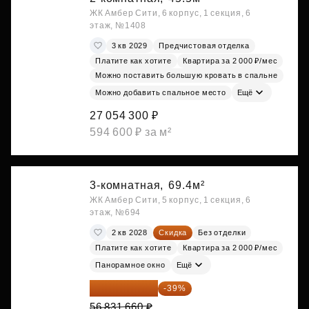
ЖК Амбер Сити, 6 корпус, 1 секция, 6
этаж, №1408
3 кв 2029
Предчистовая отделка
Платите как хотите
Квартира за 2 000 ₽/мес
Можно поставить большую кровать в спальне
Можно добавить спальное место
Ещё
27 054 300 ₽
594 600 ₽ за м²
3-комнатная,
69.4м²
ЖК Амбер Сити, 5 корпус, 1 секция, 6
этаж, №694
2 кв 2028
Скидка
Без отделки
Платите как хотите
Квартира за 2 000 ₽/мес
Панорамное окно
Ещё
34 667 313 ₽
-39%
56 831 660 ₽