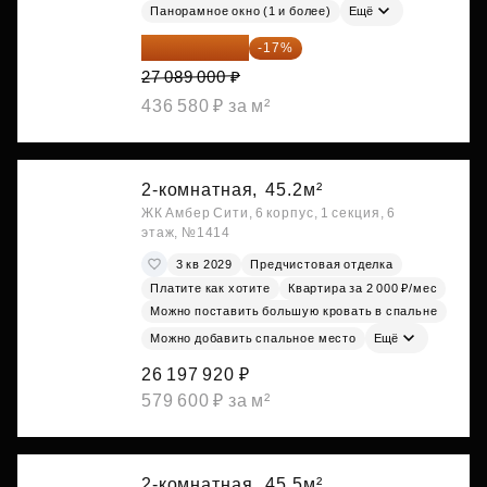
Панорамное окно (1 и более)
Ещё
22 483 870 ₽
-17%
27 089 000 ₽
436 580 ₽ за м²
2-комнатная,
45.2м²
ЖК Амбер Сити, 6 корпус, 1 секция, 6
этаж, №1414
3 кв 2029
Предчистовая отделка
Платите как хотите
Квартира за 2 000 ₽/мес
Можно поставить большую кровать в спальне
Можно добавить спальное место
Ещё
26 197 920 ₽
579 600 ₽ за м²
2-комнатная,
45.5м²