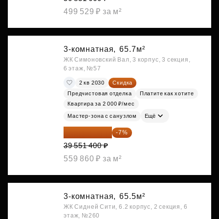
499 529 ₽ за м²
3-комнатная,
65.7м²
ЖК Симоновский Вал, 3 корпус, 3 секция,
6 этаж, №57
2 кв 2030
Скидка
Предчистовая отделка
Платите как хотите
Квартира за 2 000 ₽/мес
Мастер-зона с санузлом
Ещё
36 782 802 ₽
-7%
39 551 400 ₽
559 860 ₽ за м²
3-комнатная,
65.5м²
ЖК Сидней Сити, 6.2 корпус, 2 секция, 6
этаж, №260