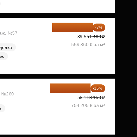
36 782 802 ₽
-7%
таж, №57
39 551 400 ₽
559 860 ₽ за м²
делка
ес
49 400 428 ₽
-15%
ж, №260
58 118 150 ₽
754 205 ₽ за м²
а