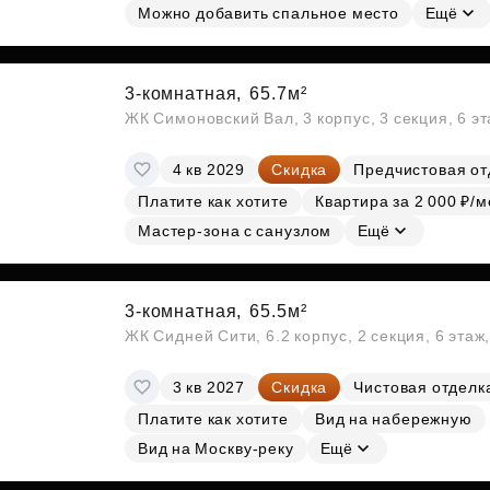
Можно добавить спальное место
Ещё
3-комнатная,
65.7м²
ЖК Симоновский Вал, 3 корпус, 3 секция, 6 э
4 кв 2029
Скидка
Предчистовая от
Платите как хотите
Квартира за 2 000 ₽/м
Мастер-зона с санузлом
Ещё
3-комнатная,
65.5м²
ЖК Сидней Сити, 6.2 корпус, 2 секция, 6 эта
3 кв 2027
Скидка
Чистовая отделк
Платите как хотите
Вид на набережную
Вид на Москву-реку
Ещё