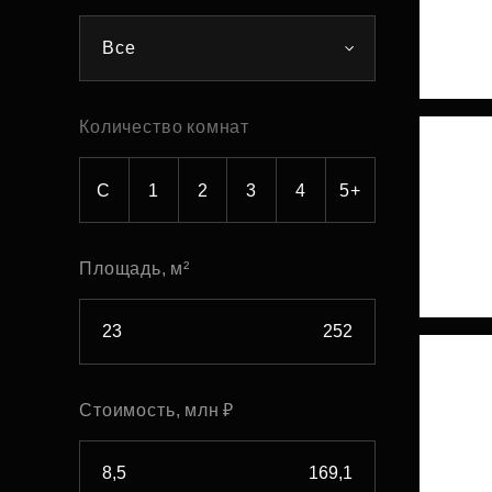
Рефинансирование
Все
Количество комнат
С
1
2
3
4
5+
Площадь, м²
Стоимость, млн ₽