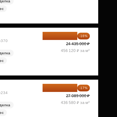
делка
ес
20 525 400 ₽
-16%
№370
24 435 000 ₽
456 120 ₽ за м²
делка
ес
22 483 870 ₽
-17%
№234
27 089 000 ₽
436 580 ₽ за м²
делка
ес