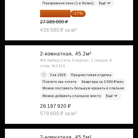
Панорамное окно (1 и более)
Ещё
22 483 870 ₽
-17%
27 089 000 ₽
436 580 ₽ за м²
2-комнатная,
45.2м²
ЖК Амбер Сити, 6 корпус, 1 секция, 6
этаж, №1414
3 кв 2029
Предчистовая отделка
Платите как хотите
Квартира за 2 000 ₽/мес
Можно поставить большую кровать в спальне
Можно добавить спальное место
Ещё
26 197 920 ₽
579 600 ₽ за м²
2-комнатная,
45.5м²