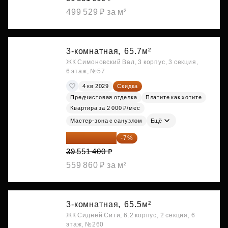
499 529 ₽ за м²
3-комнатная,
65.7м²
ЖК Симоновский Вал, 3 корпус, 3 секция,
6 этаж, №57
4 кв 2029
Скидка
Предчистовая отделка
Платите как хотите
Квартира за 2 000 ₽/мес
Мастер-зона с санузлом
Ещё
36 782 802 ₽
-7%
39 551 400 ₽
559 860 ₽ за м²
3-комнатная,
65.5м²
ЖК Сидней Сити, 6.2 корпус, 2 секция, 6
этаж, №260