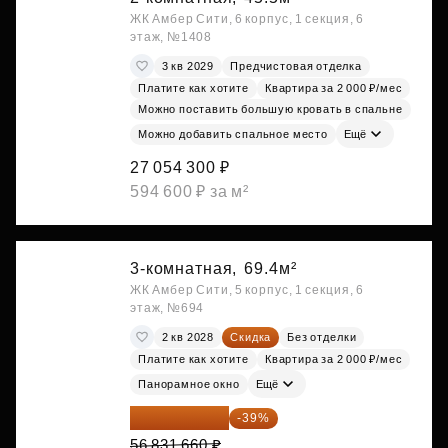
ЖК Амбер Сити, 6 корпус, 1 секция, 6
этаж, №1408
3 кв 2029
Предчистовая отделка
Платите как хотите
Квартира за 2 000 ₽/мес
Можно поставить большую кровать в спальне
Можно добавить спальное место
Ещё
27 054 300 ₽
594 600 ₽ за м²
3-комнатная,
69.4м²
ЖК Амбер Сити, 5 корпус, 1 секция, 6
этаж, №694
2 кв 2028
Скидка
Без отделки
Платите как хотите
Квартира за 2 000 ₽/мес
Панорамное окно
Ещё
34 667 313 ₽
-39%
56 831 660 ₽