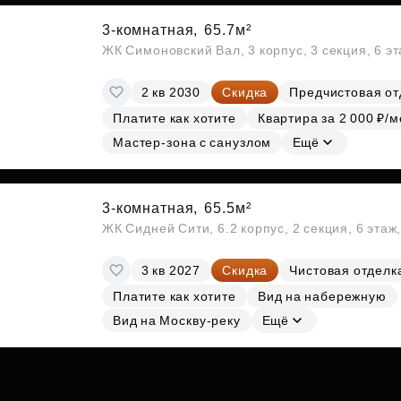
3-комнатная,
65.7м²
ЖК Симоновский Вал, 3 корпус, 3 секция, 6 э
2 кв 2030
Скидка
Предчистовая от
Платите как хотите
Квартира за 2 000 ₽/м
Мастер-зона с санузлом
Ещё
3-комнатная,
65.5м²
ЖК Сидней Сити, 6.2 корпус, 2 секция, 6 эта
3 кв 2027
Скидка
Чистовая отделк
Платите как хотите
Вид на набережную
Вид на Москву-реку
Ещё