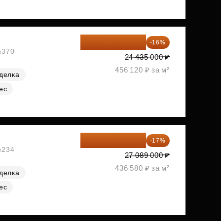
20 525 400 ₽
-16%
№370
24 435 000 ₽
456 120 ₽ за м²
делка
ес
22 483 870 ₽
-17%
№234
27 089 000 ₽
436 580 ₽ за м²
делка
ес