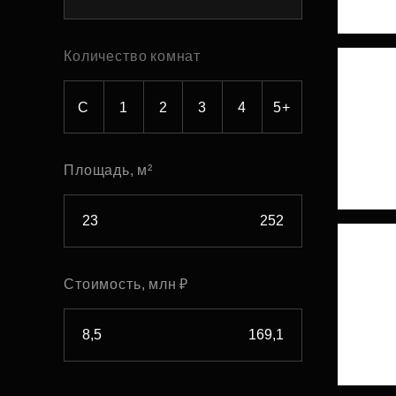
Рефинансирование
Количество комнат
С
1
2
3
4
5+
Площадь, м²
Стоимость, млн ₽