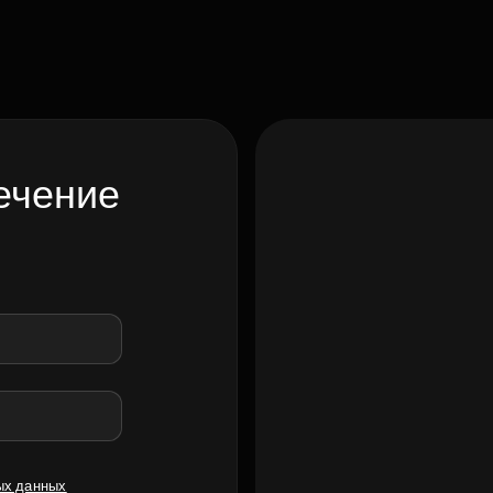
ечение
ых данных