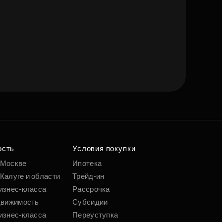
ость
Условия покупки
 Москве
Ипотека
Калуге и области
Трейд-ин
изнес-класса
Рассрочка
движимость
Субсидии
изнес-класса
Переуступка