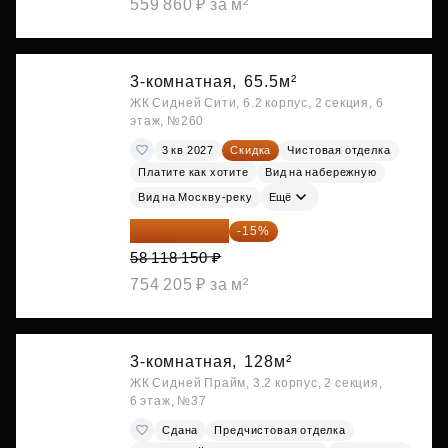
559 860 ₽ за м²
3-комнатная,
65.5м²
ЖК Сидней Сити, 6.2 корпус, 2 секция, 6
этаж, №260
3 кв 2027
Скидка
Чистовая отделка
Платите как хотите
Вид на набережную
Вид на Москву-реку
Ещё
49 400 428 ₽
-15%
58 118 150 ₽
754 205 ₽ за м²
3-комнатная,
128м²
ЖК Сидней Прайм, 3.2 корпус, 2 секция,
6 этаж, №37
Сдана
Предчистовая отделка