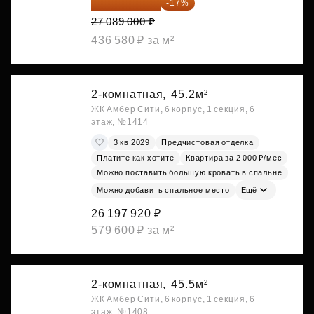
22 483 870 ₽
-17%
27 089 000 ₽
436 580 ₽ за м²
2-комнатная,
45.2м²
ЖК Амбер Сити, 6 корпус, 1 секция, 6
этаж, №1414
3 кв 2029
Предчистовая отделка
Платите как хотите
Квартира за 2 000 ₽/мес
Можно поставить большую кровать в спальне
Можно добавить спальное место
Ещё
26 197 920 ₽
579 600 ₽ за м²
2-комнатная,
45.5м²
ЖК Амбер Сити, 6 корпус, 1 секция, 6
этаж, №1408