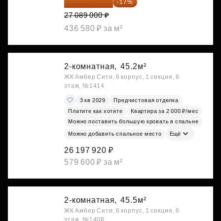
22 483 870 ₽
-17%
27 089 000 ₽
436 580 ₽ за м²
2-комнатная,
45.2м²
ЖК Амбер Сити, 6 корпус, 1 секция, 6
этаж, №1414
3 кв 2029
Предчистовая отделка
Платите как хотите
Квартира за 2 000 ₽/мес
Можно поставить большую кровать в спальне
Можно добавить спальное место
Ещё
26 197 920 ₽
579 600 ₽ за м²
2-комнатная,
45.5м²
ЖК Амбер Сити, 6 корпус, 1 секция, 6
этаж, №1408