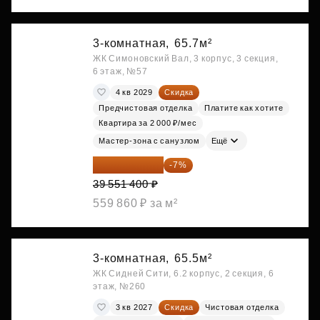
3-комнатная,
65.7м²
ЖК Симоновский Вал, 3 корпус, 3 секция,
6 этаж, №57
4 кв 2029
Скидка
Предчистовая отделка
Платите как хотите
Квартира за 2 000 ₽/мес
Мастер-зона с санузлом
Ещё
36 782 802 ₽
-7%
39 551 400 ₽
559 860 ₽ за м²
3-комнатная,
65.5м²
ЖК Сидней Сити, 6.2 корпус, 2 секция, 6
этаж, №260
3 кв 2027
Скидка
Чистовая отделка