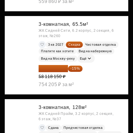
559 860 ₽ за м²
3-комнатная,
65.5м²
ЖК Сидней Сити, 6.2 корпус, 2 секция, 6
этаж, №260
3 кв 2027
Скидка
Чистовая отделка
Платите как хотите
Вид на набережную
Вид на Москву-реку
Ещё
49 400 428 ₽
-15%
58 118 150 ₽
754 205 ₽ за м²
3-комнатная,
128м²
ЖК Сидней Прайм, 3.2 корпус, 2 секция,
6 этаж, №37
Сдана
Предчистовая отделка