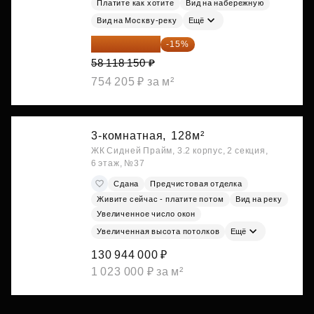
Платите как хотите
Вид на набережную
Вид на Москву-реку
Ещё
49 400 428 ₽
-15%
58 118 150 ₽
754 205 ₽ за м²
3-комнатная,
128м²
ЖК Сидней Прайм, 3.2 корпус, 2 секция,
6 этаж, №37
Сдана
Предчистовая отделка
Живите сейчас - платите потом
Вид на реку
Увеличенное число окон
Увеличенная высота потолков
Ещё
130 944 000 ₽
1 023 000 ₽ за м²