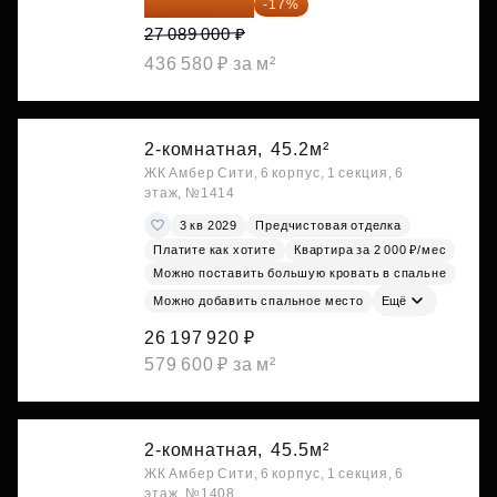
22 483 870 ₽
-17%
27 089 000 ₽
436 580 ₽ за м²
2-комнатная,
45.2м²
ЖК Амбер Сити, 6 корпус, 1 секция, 6
этаж, №1414
3 кв 2029
Предчистовая отделка
Платите как хотите
Квартира за 2 000 ₽/мес
Можно поставить большую кровать в спальне
Можно добавить спальное место
Ещё
26 197 920 ₽
579 600 ₽ за м²
2-комнатная,
45.5м²
ЖК Амбер Сити, 6 корпус, 1 секция, 6
этаж, №1408