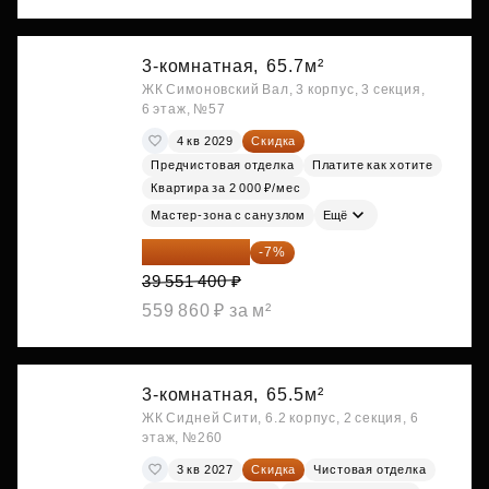
3-комнатная,
65.7м²
ЖК Симоновский Вал, 3 корпус, 3 секция,
6 этаж, №57
4 кв 2029
Скидка
Предчистовая отделка
Платите как хотите
Квартира за 2 000 ₽/мес
Мастер-зона с санузлом
Ещё
36 782 802 ₽
-7%
39 551 400 ₽
559 860 ₽ за м²
3-комнатная,
65.5м²
ЖК Сидней Сити, 6.2 корпус, 2 секция, 6
этаж, №260
3 кв 2027
Скидка
Чистовая отделка